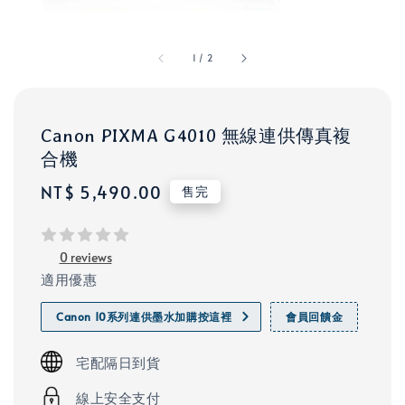
1
/
2
Canon PIXMA G4010 無線連供傳真複
合機
Regular
NT$ 5,490.00
售完
price
0 reviews
適用優惠
Canon 10系列連供墨水加購按這裡
會員回饋金
宅配隔日到貨
線上安全支付