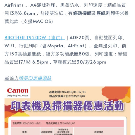
AirPrint）、A4滿版列印、黑墨防水、列印速度：精細品質
黑13彩6.8ipm，前後雙進紙，有
條碼掃瞄
及
厚紙列印
需求推
薦此款（支援MAC OS）
BROTHER T920DW（連供）
｜ADF20頁、自動雙面列印、
WiFi、行動列印（含Mopria、AirPrint）、全無邊列印、前
方150張抽屜進紙，後方多功能紙匣80張、列印速度：精細
品質黑17/彩16.5ipm，草稿模式黑30/彩26ppm
或進入
噴墨印表機導航