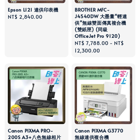
Epson L121 連供印表機
BROTHER MFC-
J4540DW 大墨量“輕連
Regular
NT$ 2,840.00
供”無線雙面傳真複合機
price
(雙紙匣) (同級
OfficeJet Pro 9120)
Regular
NT$ 7,788.00
-
NT$
price
12,300.00
Canon PIXMA PRO-
Canon PIXMA G3770
200S A3+八色無線相片
無線連供複合機