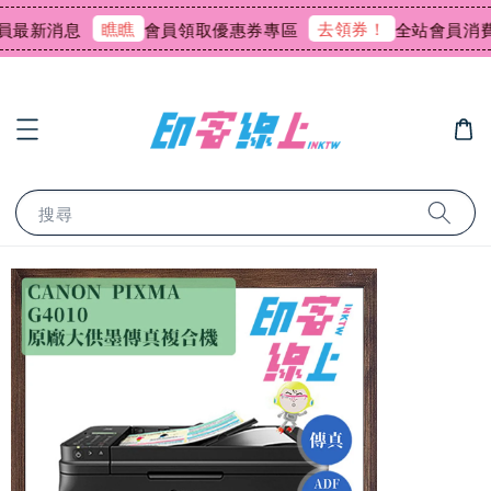
瞧瞧
去領券！
新消息
會員領取優惠券專區
全站會員消費回饋
搜尋