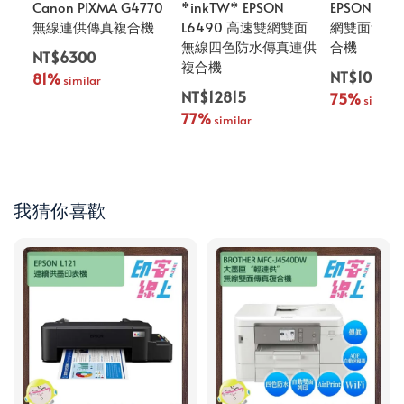
Canon PIXMA G4770
*inkTW* EPSON
EPSON L6
無線連供傳真複合機
L6490 高速雙網雙面
網雙面無線
無線四色防水傳真連供
合機
NT$6300
複合機
NT$10060
81%
 similar
NT$12815
75%
 similar
77%
 similar
我猜你喜歡