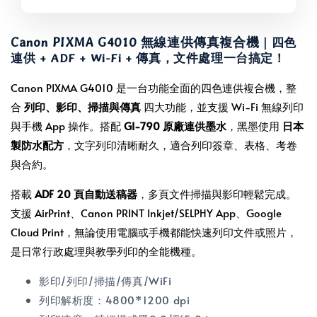
Canon PIXMA G4010 無線連供傳真複合機
｜四色
連供 + ADF + Wi-Fi + 傳真，文件處理一台搞定！
Canon PIXMA G4010 是一台功能全面的四色連供複合機，整
合
列印、影印、掃描與傳真
四大功能，並支援 Wi-Fi 無線列印
與手機 App 操作。搭配
GI-790 原廠連供墨水
，黑墨使用
日本
製防水配方
，文字列印清晰耐久，適合列印簽章、表格、考卷
與合約。
搭載
ADF 20 頁自動送稿器
，多頁文件掃描與影印輕鬆完成。
支援 AirPrint、Canon PRINT Inkjet/SELPHY App、Google
Cloud Print，無論使用電腦或手機都能快速列印文件或照片，
是日常行政處理與教學列印的全能機種。
影印/列印/掃描/傳真/WiFi
列印解析度：4800*1200 dpi