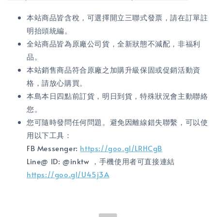
本站商品皆含稅，可選擇開立三聯式發票，請在訂單註
明抬頭統編。
全站商品皆為原廠公司貨，全新狀態不減配，非福利
品。
本站銷售商品符合原廠之加購升級保固或促銷活動資
格，請放心購買。
本島本日四點前訂貨，明日到貨，特殊狀況會主動聯絡
您。
您可隨時發問任何問題。避免因離線錯失聯繫，可以使
用以下工具：
FB Messenger:
https://goo.gl/LRHCgB
Line@ ID: @inktw ，手機使用者可直接連結
https://goo.gl/U45j3A