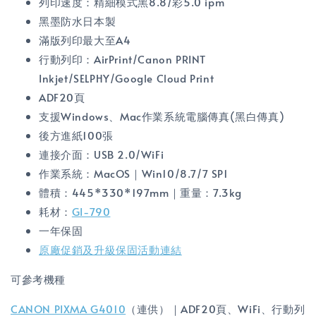
列印速度：精細模式黑8.8/彩5.0 ipm
黑墨防水日本製
滿版列印最大至A4
行動列印：AirPrint/Canon PRINT
Inkjet/SELPHY/Google Cloud Print
ADF20頁
支援Windows、Mac作業系統電腦傳真(黑白傳真)
後方進紙100張
連接介面：USB 2.0/WiFi
作業系統：MacOS｜Win10/8.7/7 SP1
體積：445*330*197mm｜重量：7.3kg
耗材：
GI-790
一年保固
原廠促銷及升級保固活動連結
可參考機種
CANON PIXMA G4010
（連供）｜ADF20頁、WiFi、行動列