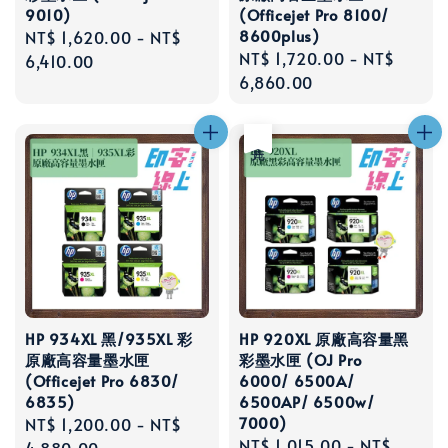
9010)
(Officejet Pro 8100/
8600plus)
Regular
NT$ 1,620.00
-
NT$
Regular
NT$ 1,720.00
-
NT$
price
6,410.00
price
6,860.00
售完
HP 934XL 黑/935XL 彩
HP 920XL 原廠高容量黑
原廠高容量墨水匣
彩墨水匣 (OJ Pro
(Officejet Pro 6830/
6000/ 6500A/
6835)
6500AP/ 6500w/
7000)
Regular
NT$ 1,200.00
-
NT$
Regular
NT$ 1,015.00
-
NT$