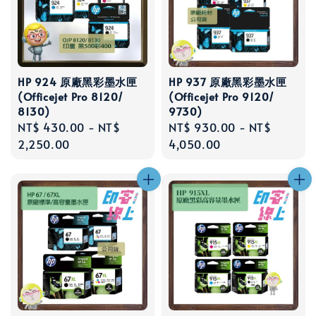
HP 924 原廠黑彩墨水匣
HP 937 原廠黑彩墨水匣
(Officejet Pro 8120/
(Officejet Pro 9120/
8130)
9730)
Regular
NT$ 430.00
-
NT$
Regular
NT$ 930.00
-
NT$
price
2,250.00
price
4,050.00