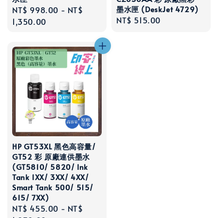
墨水匣 (DeskJet 4729)
Regular
NT$ 998.00
-
NT$
Regular
NT$ 515.00
price
1,350.00
price
HP GT53XL 黑色高容量/
GT52 彩 原廠連供墨水
(GT5810/ 5820/ Ink
Tank 1XX/ 3XX/ 4XX/
Smart Tank 500/ 515/
615/ 7XX)
Regular
NT$ 455.00
-
NT$