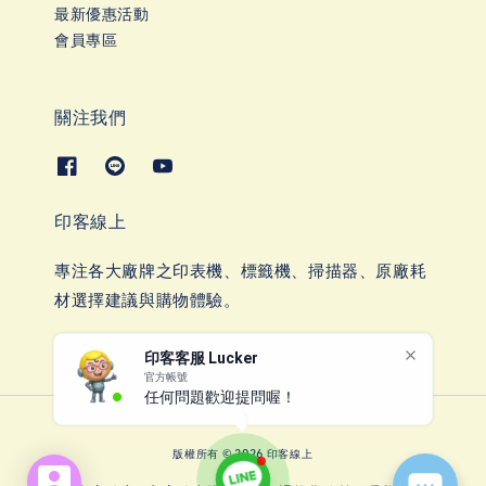
最新優惠活動
會員專區
關注我們
印客線上
專注各大廠牌之印表機、標籤機、掃描器、原廠耗
材選擇建議與購物體驗。
印客客服 Lucker
官方帳號
任何問題歡迎提問喔！
版權所有 © 2026 印客線上
account_box