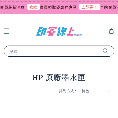
瞧瞧
去領券！
員最新消息
會員領取優惠券專區
全站會員消費
搜尋
HP 原廠墨水匣
排列方式 :