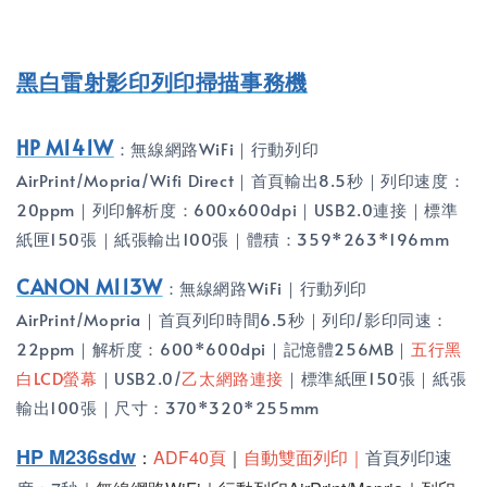
黑白雷射影印列印掃描事務機
HP M141W
：無線網路WiFi｜行動列印
AirPrint/Mopria/Wifi Direct｜首頁輸出8.5秒｜列印速度：
20ppm｜列印解析度：600x600dpi｜USB2.0連接｜標準
紙匣150張｜紙張輸出100張｜體積：359*263*196mm
CANON M113W
：無線網路WiFi｜行動列印
AirPrint/Mopria｜首頁列印時間6.5秒｜列印/影印同速：
22ppm｜解析度：600*600dpi｜記憶體256MB｜
五行黑
白LCD螢幕
｜USB2.0/
乙太網路連接
｜標準紙匣150張｜紙張
輸出100張｜尺寸：370*320*255mm
HP M236sdw
：
ADF40頁
｜
自動雙面列印｜
首頁列印速