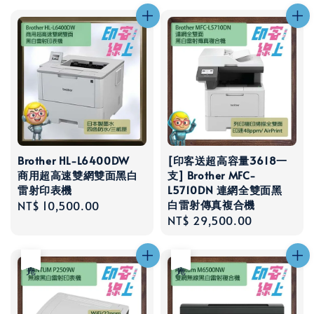
Brother HL-L6400DW
[印客送超高容量3618一
商用超高速雙網雙面黑白
支] Brother MFC-
雷射印表機
L5710DN 連網全雙面黑
白雷射傳真複合機
Regular
NT$ 10,500.00
Regular
NT$ 29,500.00
price
price
售完
售完