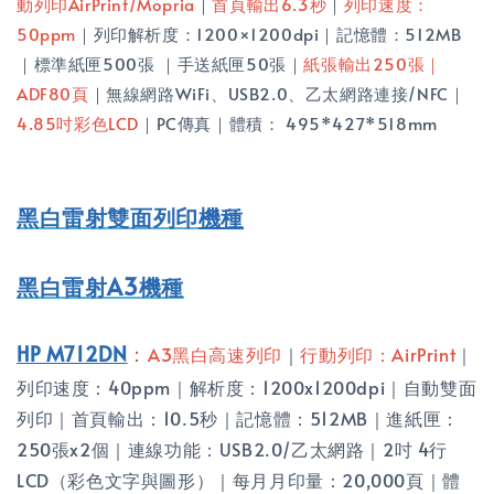
動列印AirPrint/Mopria
｜
首頁輸出6.3秒
｜
列印速度：
50ppm
｜列印解析度：1200×1200dpi｜記憶體：512MB
｜標準紙匣500張 ｜手送紙匣50張｜
紙張輸出250張｜
ADF80頁
｜無線網路WiFi、USB2.0、乙太網路連接/NFC｜
4.85吋彩色LCD
｜PC傳真｜體積： 495*427*518mm
黑白雷射雙面列印
機種
黑白雷射A3機種
HP M712DN
：
A3黑白高速列印
｜
行動列印：
AirPrint
｜
列印速度：40ppm｜解析度：1200x1200dpi｜自動雙面
列印｜首頁輸出：10.5秒｜記憶體：512MB｜進紙匣：
250張x2個｜連線功能：USB2.0/乙太網路｜2吋 4行
LCD（彩色文字與圖形）｜每月月印量：20,000頁｜體