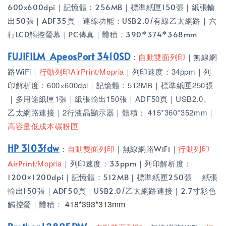
600x600dpi｜記憶體：256MB｜標準紙匣150張｜紙張輸
出50張｜ADF35頁｜連線功能：USB2.0/有線乙太網路｜六
行LCD觸控螢幕｜PC傳真｜體積：390*374*368mm
FUJIFILM ApeosPort 3410SD
：
自動雙面列印
｜無線網
路WiFi｜
行動列印AirPrint/Mopria
｜列印速度：34ppm｜列
印解析度：600×600dpi｜記憶體：512MB｜標準紙匣250張
｜多用途紙匣1張｜紙張輸出150張｜ADF50頁｜USB2.0、
乙太網路連接｜2行液晶顯示器｜體積：
415*360*352mm｜
高容量低成本碳粉匣
HP 3103fdw
：
自動雙面列印
｜無線網路WiFi｜
行動列印
AirPrint
/Mopria
｜列印速度：33ppm｜列印解析度：
1200×1200dpi｜記憶體：512MB｜標準紙匣250張 ｜紙張
輸出150張｜ADF50頁｜USB2.0/乙太網路連接｜2.7寸彩色
418*393*313mm
觸控螢｜體積：