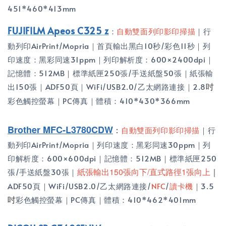
451*460*413mm
FUJIFILM Apeos C325 z
：
自動雙面列印影印掃描
｜行
動列印AirPrint/Mopria｜首頁輸出黑白10秒/彩色11秒｜列
印速度：黑彩同速31ppm｜列印解析度：600×2400dpi｜
記憶體：512MB｜標準紙匣250張/手送紙盤50張｜紙張輸
吋
出150張｜ADF50頁｜WiFi/USB2.0/乙太網路連接｜2.8
彩色觸控螢幕｜PC傳真｜體積：410*430*366mm
Brother MFC-L3780CDW
：
自動雙面列印影印掃描
｜行
動列印AirPrint/Mopria｜列印速度：黑彩同速30ppm｜列
印解析度：600×600dpi｜記憶體：512MB｜標準紙匣250
紙張輸出150張向下/直式路徑1張向上
｜
張/手送紙盤30張｜
ADF50頁｜WiFi/USB2.0/乙太網路連接/
NFC
/
讀卡機
｜3.5
吋
彩色觸控螢幕｜PC傳真｜體積：410*462*401mm