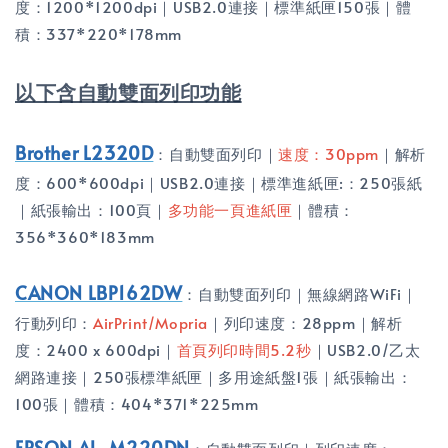
度：1200*1200dpi｜USB2.0連接｜標準紙匣150張｜體
積：337*220*178mm
以下含自動雙面列印功能
Brother L2320D
：自動雙面列印｜
速度：30ppm
｜解析
度：600*600dpi｜USB2.0連接｜標準進紙匣:：250張紙
｜紙張輸出：100頁｜
多功能一頁進紙匣
｜體積：
356*360*183mm
CANON LBP162DW
：自動雙面列印｜無線網路WiFi｜
行動列印：
AirPrint/Mopria
｜列印速度：28ppm｜解析
度：2400 x 600dpi｜
首頁列印時間5.2秒
｜USB2.0/乙太
網路連接｜250張標準紙匣｜多用途紙盤1張｜紙張輸出：
100張｜體積：404*371*225mm
EPSON AL-M220DN