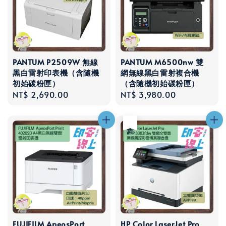
PANTUM P2509W 無線
PANTUM M6500nw 雙
黑白雷射印表機（含隨機
網無線黑白雷射複合機
初始碳粉匣）
（含隨機初始碳粉匣）
Regular
NT$ 2,690.00
Regular
NT$ 3,980.00
price
price
售完
FUJIFILM ApeosPort
HP Color LaserJet Pro