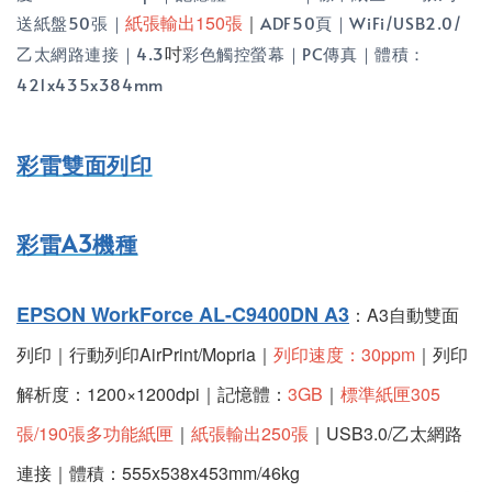
紙張輸出150張
｜
送紙盤50張｜
ADF50頁｜WiFi/USB2.0/
吋
乙太網路連接｜4.3
彩色觸控螢幕｜PC傳真｜體積：
421x435x384mm
彩雷雙面列印
彩雷A3機種
EPSON WorkForce AL-C9400DN A3
：A3自動雙面
列印｜行動列印AirPrint
/Mopria
｜
列印速度：30ppm
｜列印
解析度：1200×1200dpi｜記憶體：
3GB
｜
標準紙匣305
張/190張多功能紙匣
｜
紙張輸出250張
｜USB3.0/乙太網路
連接｜體積：555x538x453mm/46kg