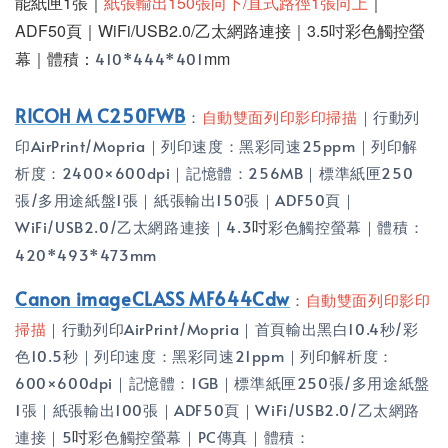
能紙匣1張｜
紙張輸出150張向下/直式路徑1張向上
｜
ADF50頁｜WiFi/USB2.0/乙太網路連接｜3.5吋彩色觸控螢
幕｜體積：
mm
410*444*401
RICOH M C250FWB
：
自動雙面列印影印掃描
｜行動列
印AirPrint/Mopria｜列印速度：黑彩同速25ppm｜列印解
析度：2400×600dpi｜記憶體：256MB｜標準紙匣250
張/多用途紙盤1張｜紙張輸出150張｜ADF50頁｜
吋
WiFi/USB2.0/乙太網路連接｜4.3
彩色觸控螢幕｜體積：
420*493*473mm
Canon imageCLASS MF644Cdw
：
自動雙面列印影印
掃描
｜行動列印AirPrint/Mopria｜首頁輸出黑白10.4秒/彩
色10.5秒｜列印速度：黑彩同速21ppm｜列印解析度：
600×600dpi｜記憶體：1GB｜標準紙匣250張/多用途紙盤
1張｜紙張輸出100張｜ADF50頁｜WiFi/USB2.0/乙太網路
吋
連接｜5
彩色觸控螢幕｜PC傳真｜體積：