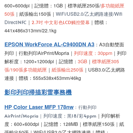
600×600dpi｜記憶體：1GB｜標準紙匣250張/
多功能紙匣
50張
｜紙張輸出150張｜
WiFi/USB2.0/乙太網路連接/Wifi
Direct/
｜
｜體積：
NFC
2.7吋 中文彩色LCD觸控螢幕
441x486x313mm/22.1kg
EPSON WorkForce AL-C9400DN A3
：A3自動雙面
列印｜行動列印AirPrint
/Mopria
｜
列印速度：30ppm
｜列印
解析度：1200×1200dpi｜記憶體：
3GB
｜
標準紙匣305
張/190張多功能紙匣
｜
紙張輸出250張
｜USB3.0/乙太網路
連接｜體積：555x538x453mm/46kg
影印列印掃描彩雷事務機
HP Color Laser MFP 178nw
：行動列印
列印速度：
｜列印解析
AirPrint/Mopria｜
黑18/彩4ppm
度：600×600dpi｜記憶體：128MB｜標準紙匣150張｜紙
張輸出50張｜WiFi/USB2.0/乙太網路連接｜體積：