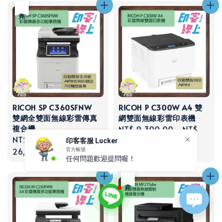
售完
RICOH SP C360SFNW
RICOH P C300W A4 雙
雙網全雙面無線彩雷傳真
網雙面無線彩雷印表機
複合機
Regular
NT$ 9,300.00
-
NT$
Regular
NT$ 23,900.00
-
NT$
price
11,500.00
印客客服 Lucker
price
26,600.00
官方帳號
任何問題歡迎提問喔！
售完