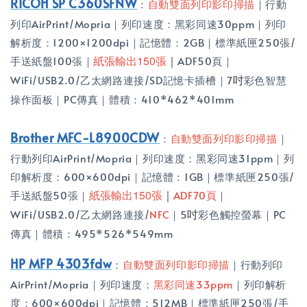
RICOH SP C360SFNW
：
自動雙面列印影印掃描
｜行動
列印AirPrint/Mopria｜列印速度：黑彩同速30ppm｜列印
解析度：1200×1200dpi｜記憶體：2GB｜標準紙匣250張/
紙張輸出150張
｜
手送紙盤100張｜
ADF50頁｜
吋
WiFi/USB2.0/乙太網路連接/SD記憶卡插槽｜7
彩色智慧
操作面板｜PC傳真｜體積：410*462*401mm
Brother MFC-L8900CDW
：
自動雙面列印影印掃描
｜
行動列印AirPrint/Mopria｜列印速度：黑彩同速31ppm｜列
印解析度：600×600dpi｜記憶體：1GB｜標準紙匣250張/
紙張輸出150張
｜
手送紙盤50張｜
ADF70頁
｜
吋
WiFi/USB2.0/乙太網路連接/
NFC
｜5
彩色觸控螢幕｜PC
傳真｜體積：495*526*549mm
HP MFP 4303fdw
：
自動雙面列印影印掃描
｜行動列印
AirPrint/Mopria｜列印速度：
黑彩同速33ppm
｜列印解析
度：600×600dpi｜記憶體：512MB｜標準紙匣250張/手