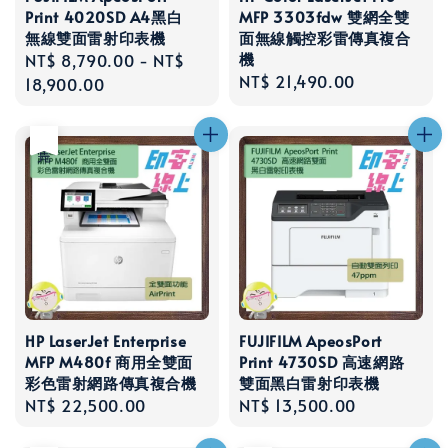
Print 4020SD A4黑白
MFP 3303fdw 雙網全雙
無線雙面雷射印表機
面無線觸控彩雷傳真複合
機
Regular
NT$ 8,790.00
-
NT$
Regular
NT$ 21,490.00
price
18,900.00
price
售完
HP LaserJet Enterprise
FUJIFILM ApeosPort
MFP M480f 商用全雙面
Print 4730SD 高速網路
彩色雷射網路傳真複合機
雙面黑白雷射印表機
Regular
NT$ 22,500.00
Regular
NT$ 13,500.00
price
price