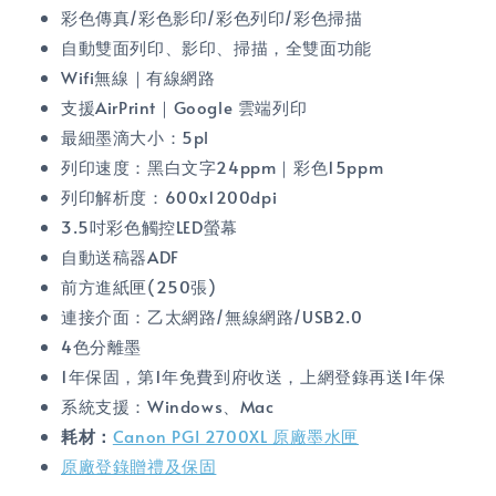
彩色傳真/彩色影印/彩色列印/彩色掃描
自動雙面列印、影印、掃描，全雙面功能
Wifi無線｜有線網路
支援AirPrint｜Google 雲端列印
最細墨滴大小：5pl
列印速度：黑白文字24ppm｜彩色15ppm
列印解析度：600x1200dpi
3.5吋彩色觸控LED螢幕
自動送稿器ADF
前方進紙匣(250張)
連接介面：乙太網路/無線網路/USB2.0
4色分離墨
1年保固，第1年免費到府收送，上網登錄再送1年保
系統支援：Windows、Mac
耗材：
Canon PGI 2700XL 原廠墨水匣
原廠登錄贈禮及保固