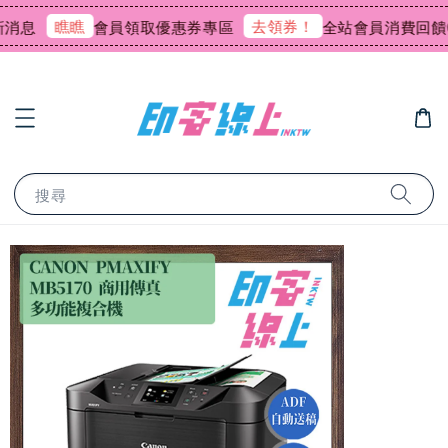
瞧瞧
去領券！
會員領取優惠券專區
全站會員消費回饋0.75
搜尋