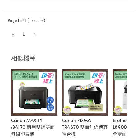
Page 1 of 1 (1 results)
1
相似機種
Canon MAXIFY
Canon PIXMA
Brother MF
iB4170 商用雙網雙面
TR4670 雙面無線傳真
L8900CD
無線印表機
複合機
全雙面無線