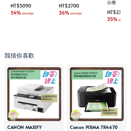
合機
NT$5090
NT$2700
NT$23000
54%
36%
 similar
 similar
35%
 similar
我猜你喜歡
CANON MAXIFY
Canon PIXMA TR4670