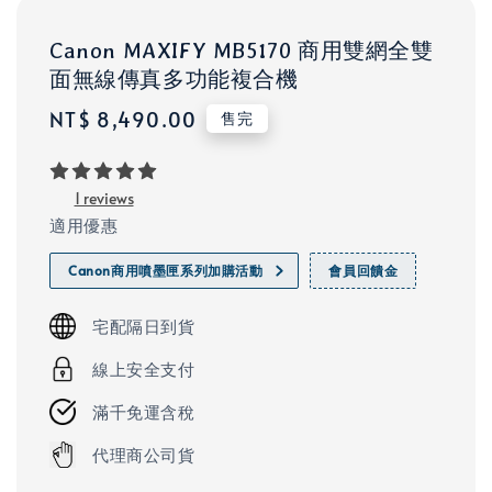
Canon MAXIFY MB5170 商用雙網全雙
面無線傳真多功能複合機
Regular
NT$ 8,490.00
售完
price
1 reviews
適用優惠
Canon商用噴墨匣系列加購活動
會員回饋金
宅配隔日到貨
線上安全支付
滿千免運含稅
代理商公司貨