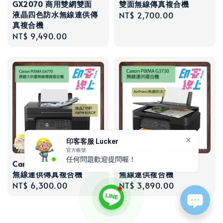
GX2070 商用雙網雙面
雙面無線傳真複合機
液晶四色防水無線連供傳
Regular
NT$ 2,700.00
真複合機
price
Regular
NT$ 9,490.00
price
印客客服 Lucker
官方帳號
任何問題歡迎提問喔！
Canon PIXMA G4770
Canon PIXMA G3730
無線連供傳真複合機
無線連供複合機
Regular
NT$ 6,300.00
Regular
NT$ 3,890.00
price
price