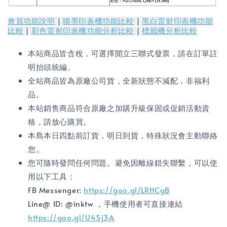
會員功能說明
｜
噴墨印表機功能比較
｜
黑白雷射印表機功能
比較
｜
彩色雷射印表機功能分析比較
｜
標籤機分析比較
本站商品皆含稅，可選擇開立三聯式發票，請在訂單註
明抬頭統編。
全站商品皆為原廠公司貨，全新狀態不減配，非福利
品。
本站銷售商品符合原廠之加購升級保固或促銷活動資
格，請放心購買。
本島本日四點前訂貨，明日到貨，特殊狀況會主動聯絡
您。
您可隨時發問任何問題。避免因離線錯失聯繫，可以使
用以下工具：
FB Messenger:
https://goo.gl/LRHCgB
Line@ ID: @inktw ，手機使用者可直接連結
https://goo.gl/U45j3A