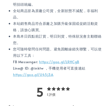
明抬頭統編。
全站商品皆為原廠公司貨，全新狀態不減配，非福利
品。
本站銷售商品符合原廠之加購升級保固或促銷活動資
格，請放心購買。
本島本日四點前訂貨，明日到貨，特殊狀況會主動聯絡
您。
您可隨時發問任何問題。避免因離線錯失聯繫，可以使
用以下工具：
FB Messenger:
https://goo.gl/LRHCgB
Line@ ID: @inktw ，手機使用者可直接連結
https://goo.gl/U45j3A
5
1 評價