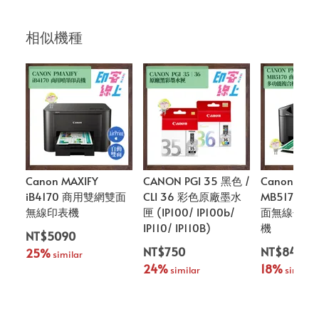
相似機種
Canon MAXIFY
CANON PGI 35 黑色 /
Canon MAX
iB4170 商用雙網雙面
CLI 36 彩色原廠墨水
MB5170 
無線印表機
匣 (IP100/ IP100b/
面無線傳真
IP110/ IP110B)
機
NT$5090
NT$750
NT$8490
25%
 similar
24%
18%
 similar
 similar