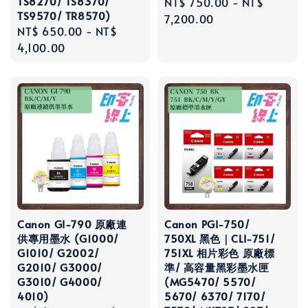
TS8270/ TS8370/
Regular
NT$ 750.00
-
NT$
TS9570/ TR8570)
price
7,200.00
Regular
NT$ 650.00
-
NT$
price
4,100.00
Canon GI-790 原廠連
Canon PGI-750/
供專用墨水 (G1000/
750XL 黑色｜CLI-751/
G1010/ G2002/
751XL 相片彩色 原廠標
G2010/ G3000/
準/ 高容量黑彩墨水匣
G3010/ G4000/
(MG5470/ 5570/
4010)
5670/ 6370/ 7170/