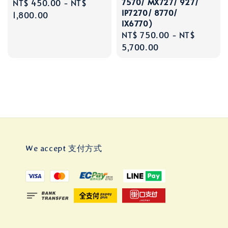
7570/ MX727/ 927/
Regular
NT$ 450.00
-
NT$
IP7270/ 8770/
price
1,800.00
IX6770)
Regular
NT$ 750.00
-
NT$
price
5,700.00
We accept 支付方式