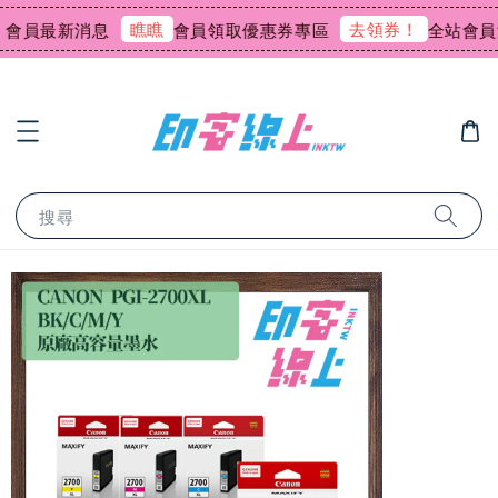
瞧瞧
去領券！
會員最新消息
會員領取優惠券專區
全站會員消
搜尋