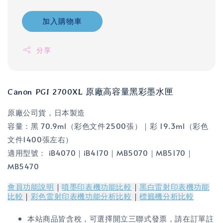
加入購物車
分享
Canon PGI 2700XL 原廠高容量黑彩墨水匣
原廠公司貨，日本製造
容量：黑 70.9ml（彩色文件2500張）｜彩 19.3ml（彩色
文件1400張左右）
適用型號：
iB4070｜iB4170｜MB5070｜MB5170｜
MB5470
會員功能說明
｜
噴墨印表機功能比較
｜
黑白雷射印表機功能
比較
｜
彩色雷射印表機功能分析比較
｜
標籤機分析比較
本站商品皆含稅，可選擇開立三聯式發票，請在訂單註