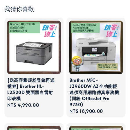
我猜你喜歡
[送高容量碳粉登錄再送
Brother MFC-
禮券] Brother HL-
J3960DW A3全功能輕
L2320D 雙面黑白雷射
連供商用網路傳真事務機
印表機
(同級 OfficeJet Pro
9730)
Regular
NT$ 4,990.00
Regular
NT$ 18,900.00
price
price