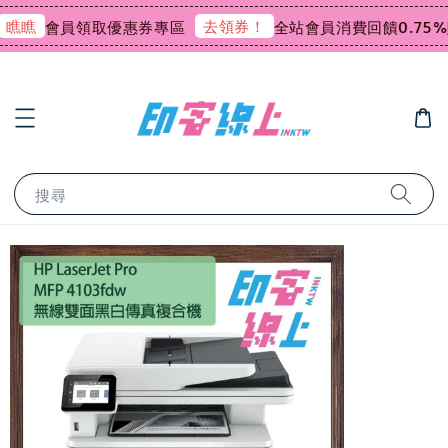
瞧
去領券！
會員領取優惠券專區
全站會員消費回饋0.75%購
搜尋