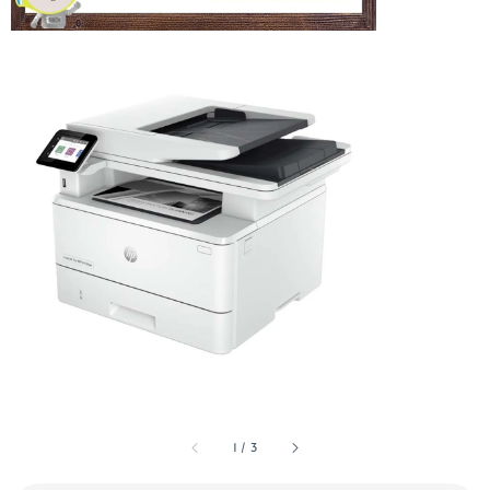
1
/
3