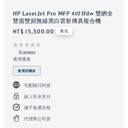
HP LaserJet Pro MFP 4103fdw 雙網全
雙面雙頻無線黑白雷射傳真複合機
Regular
NT$ 15,500.00
售完
price
0 reviews
適用優惠
會員回饋金
宅配隔日到貨
線上安全支付
滿千免運含稅
代理商公司貨