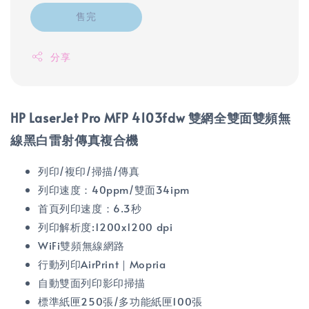
售完
分享
HP LaserJet Pro MFP 4103fdw 雙網全雙面雙頻無
線黑白雷射傳真複合機
列印/複印/掃描/傳真
列印速度：40ppm/雙面34ipm
首頁列印速度：6.3秒
列印解析度:1200x1200 dpi
WiFi雙頻無線網路
行動列印AirPrint｜Mopria
自動雙面列印影印掃描
標準紙匣250張/多功能紙匣100張