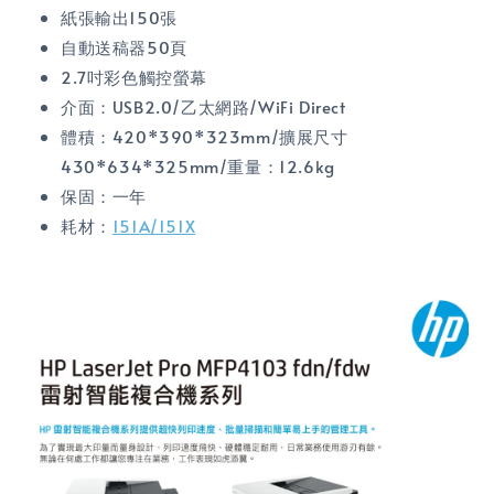
紙張輸出150張
自動送稿器50頁
2.7吋彩色觸控螢幕
介面：USB2.0/乙太網路/WiFi Direct
體積：420*390*323mm/擴展尺寸
430*634*325mm/重量：12.6kg
保固：一年
耗材：
151A/151X