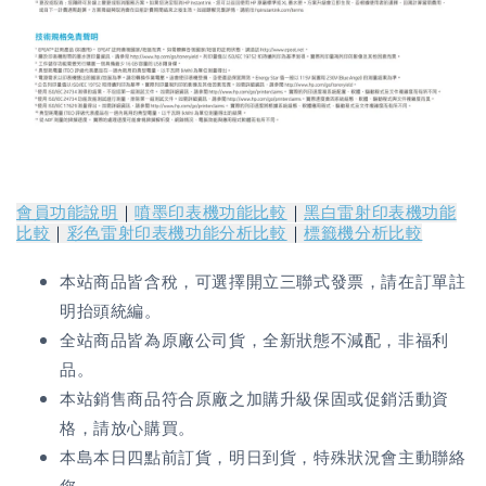
會員功能說明
｜
噴墨印表機功能比較
｜
黑白雷射印表機功能
比較
｜
彩色雷射印表機功能分析比較
｜
標籤機分析比較
本站商品皆含稅，可選擇開立三聯式發票，請在訂單註
明抬頭統編。
全站商品皆為原廠公司貨，全新狀態不減配，非福利
品。
本站銷售商品符合原廠之加購升級保固或促銷活動資
格，請放心購買。
本島本日四點前訂貨，明日到貨，特殊狀況會主動聯絡
您。