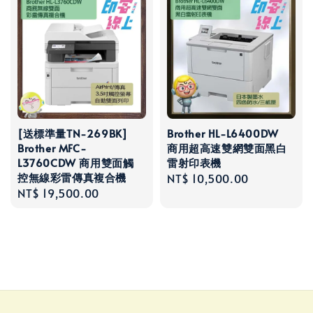
[送標準量TN-269BK]
Brother HL-L6400DW
Brother MFC-
商用超高速雙網雙面黑白
L3760CDW 商用雙面觸
雷射印表機
控無線彩雷傳真複合機
Regular
NT$ 10,500.00
Regular
NT$ 19,500.00
price
price