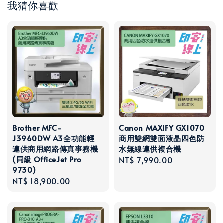
我猜你喜歡
Brother MFC-
Canon MAXIFY GX1070
J3960DW A3全功能輕
商用雙網雙面液晶四色防
連供商用網路傳真事務機
水無線連供複合機
(同級 OfficeJet Pro
Regular
NT$ 7,990.00
9730)
price
Regular
NT$ 18,900.00
price