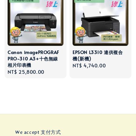
Canon imagePROGRAF
EPSON L3310 連供複合
PRO-310 A3+十色無線
機(新機)
相片印表機
Regular
NT$ 4,740.00
Regular
NT$ 25,800.00
price
price
We accept 支付方式