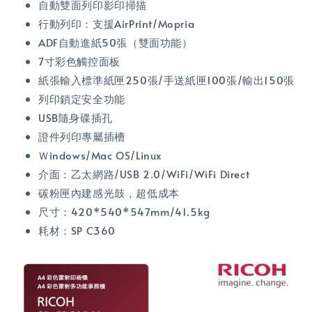
自動雙面列印影印掃描
行動列印：支援AirPrint/Mopria
ADF自動進紙50張（雙面功能）
7寸彩色觸控面板
紙張輸入標準紙匣250張/手送紙匣100張/輸出150張
列印鎖定安全功能
USB隨身碟插孔
證件列印專屬插槽
Ｗindows/Mac OS/Linux
介面：乙太網路/USB 2.0/WiFi/WiFi Direct
碳粉匣內建感光鼓，超低成本
尺寸：420*540*547mm/41.5kg
耗材：SP
C360