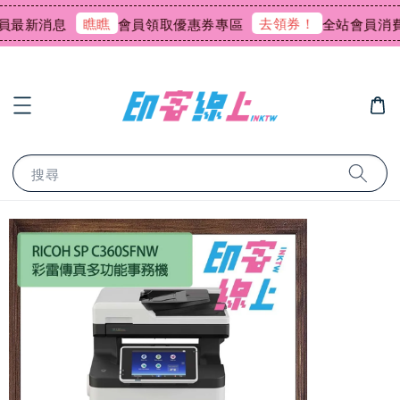
瞧瞧
去領券！
新消息
會員領取優惠券專區
全站會員消費回饋
搜尋