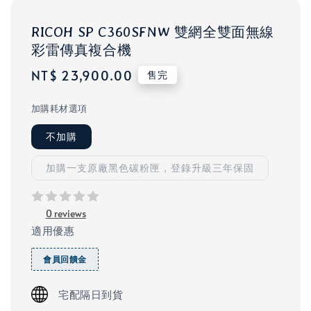
RICOH SP C360SFNW 雙網全雙面無線
彩雷傳真複合機
Regular
NT$ 23,900.00
售完
price
加購耗材選項
不加購
加購一支原廠黑色碳粉匣，登錄升級三年保固
0 reviews
適用優惠
會員回饋金
宅配隔日到貨