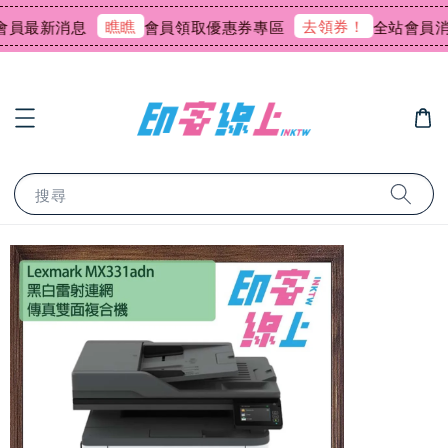
瞧瞧
去領券！
員最新消息
會員領取優惠券專區
全站會員消費
搜尋