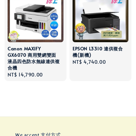
Canon MAXIFY
EPSON L3310 連供複合
GX6070 商用雙網雙面
機(新機)
液晶四色防水無線連供複
Regular
NT$ 4,740.00
合機
price
Regular
NT$ 14,790.00
price
We accept 支付方式