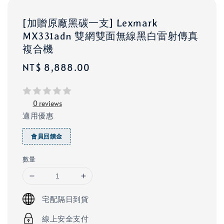
[加贈原廠黑碳一支] Lexmark
MX331adn 雙網雙面無線黑白雷射傳真
複合機
Regular
NT$ 8,888.00
price
0 reviews
適用優惠
會員回饋金
數量
宅配隔日到貨
線上安全支付