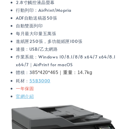
2.8寸觸控液晶螢幕
行動列印：AirPrint/Mopria
ADF自動送稿器50張
自動雙面列印
每月最大印量五萬張
進紙匣250張，多功能紙匣100張
連接：USB/乙太網路
作業系統：Windows 10/8.1/8/8 x64/7 x64/8.1
x64/7｜AirPrint for macOS
體積：3
85*420*465｜重量：14.7kg
耗材：
55B3000
一年保固
官網介紹