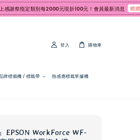
瞧瞧
指定類別每2000元現折100元！
會員最新消息
會員
登入
購物車
品牌標籤機 / 標籤帶
熱感應標籤單據機
PSON WorkForce WF-