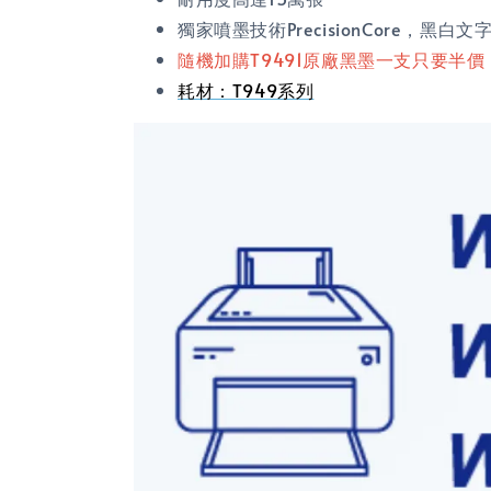
獨家噴墨技術PrecisionCore，黑白文字
隨機加購T9491原廠黑墨一支只要半價
耗材：T949系列