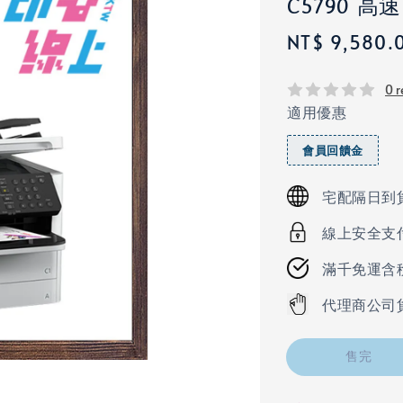
C5790 
Regular
NT$ 9,580.
price
0 r
適用優惠
會員回饋金
宅配隔日到
線上安全支
滿千免運含
代理商公司
售完