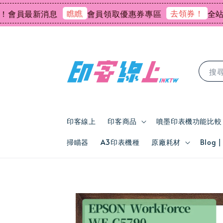
瞧瞧
去領券！
最新消息
會員領取優惠券專區
全站會員消
搜
印客線上
印客商品
噴墨印表機功能比較
掃瞄器
A3印表機種
原廠耗材
Blog