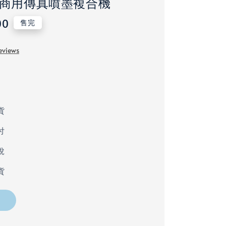
高速商用傳真噴墨複合機
00
售完
eviews
貨
付
稅
貨