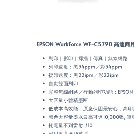
EPSON WorkForce WF-C5790 
列印｜影印｜掃描｜傳真｜無線網路
列印速度：黑34ppm／彩34ppm
複印速度：黑22ipm／彩22ipm
自動雙面列印
完整無線網路／行動列印功能：EPSON iPrint｜Ai
大容量小體積墨匣
低成本高效能，原廠保固最安心，高印
黑色大容量墨水最高可達10,000張, 單
耗電量不到雷射1/10
耐用度高達15萬張