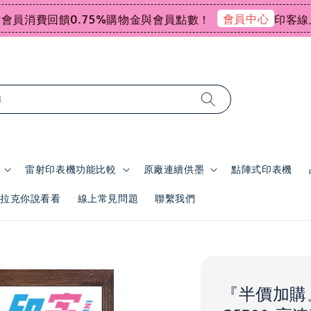
會員中心
費回饋0.75%購物金與會員點數！
印客線上感謝祭
尋
雷射印表機功能比較
原廠連續供墨
點陣式印表機
 | 拉克你說看看
線上常見問題
聯繫我們
『半價加購』E