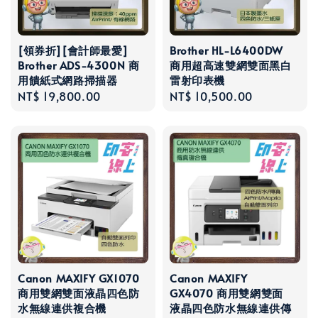
[領券折][會計師最愛]
Brother HL-L6400DW
Brother ADS-4300N 商
商用超高速雙網雙面黑白
用饋紙式網路掃描器
雷射印表機
Regular
NT$ 19,800.00
Regular
NT$ 10,500.00
price
price
Canon MAXIFY GX1070
Canon MAXIFY
商用雙網雙面液晶四色防
GX4070 商用雙網雙面
水無線連供複合機
液晶四色防水無線連供傳