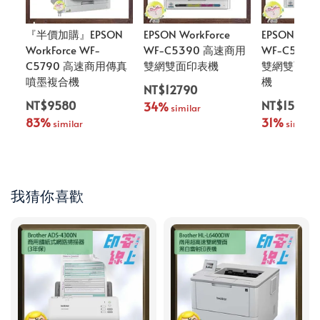
『半價加購』EPSON
EPSON WorkForce
EPSON Work
WorkForce WF-
WF-C5390 高速商用
WF-C589
C5790 高速商用傳真
雙網雙面印表機
雙網雙面無
噴墨複合機
機
NT$12790
NT$9580
NT$15800
34%
 similar
83%
31%
 similar
 similar
我猜你喜歡