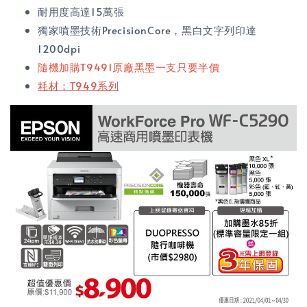
耐用度高達15萬張
獨家噴墨技術PrecisionCore，黑白文字列印達
1200dpi
隨機加購T9491原廠黑墨一支只要半價
耗材：T949系列