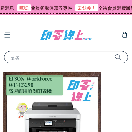
瞧瞧
去領券！
息
會員領取優惠券專區
全站會員消費回饋0.
搜尋