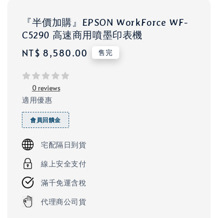
『半價加購』EPSON WorkForce WF-
C5290 高速商用噴墨印表機
Regular
NT$ 8,580.00
售完
price
0 reviews
適用優惠
會員回饋金
宅配隔日到貨
線上安全支付
滿千免運含稅
代理商公司貨