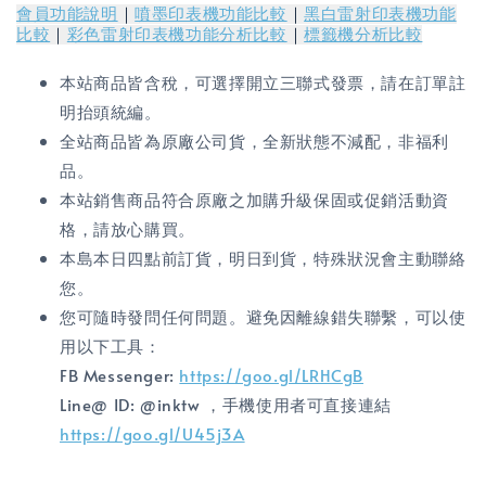
會員功能說明
｜
噴墨印表機功能比較
｜
黑白雷射印表機功能
比較
｜
彩色雷射印表機功能分析比較
｜
標籤機分析比較
本站商品皆含稅，可選擇開立三聯式發票，請在訂單註
明抬頭統編。
全站商品皆為原廠公司貨，全新狀態不減配，非福利
品。
本站銷售商品符合原廠之加購升級保固或促銷活動資
格，請放心購買。
本島本日四點前訂貨，明日到貨，特殊狀況會主動聯絡
您。
您可隨時發問任何問題。避免因離線錯失聯繫，可以使
用以下工具：
FB Messenger:
https://goo.gl/LRHCgB
Line@ ID: @inktw ，手機使用者可直接連結
https://goo.gl/U45j3A