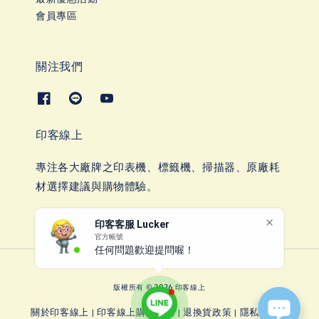
會員專區
關注我們
印客線上
專注各大廠牌之印表機、標籤機、掃描器、原廠耗
材選擇建議與購物體驗。
印客客服 Lucker
官方帳號
任何問題歡迎提問喔！
版權所有 © 2026 印客線上
關於印客線上
印客線上購物說明
退換貨政策
隱私權政策
|
|
|