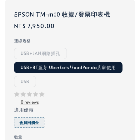
EPSON TM-m10 收據/發票印表機
Regular
NT$ 7,950.00
price
連線規格
USB+LAN網路插孔
USB+BT藍芽 UberEats/FoodPanda店家使用
USB
0 reviews
適用優惠
會員回饋金
數量