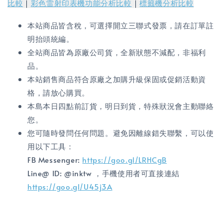
比較
｜
彩色雷射印表機功能分析比較
｜
標籤機分析比較
本站商品皆含稅，可選擇開立三聯式發票，請在訂單註
明抬頭統編。
全站商品皆為原廠公司貨，全新狀態不減配，非福利
品。
本站銷售商品符合原廠之加購升級保固或促銷活動資
格，請放心購買。
本島本日四點前訂貨，明日到貨，特殊狀況會主動聯絡
您。
您可隨時發問任何問題。避免因離線錯失聯繫，可以使
用以下工具：
FB Messenger:
https://goo.gl/LRHCgB
Line@ ID: @inktw ，手機使用者可直接連結
https://goo.gl/U45j3A