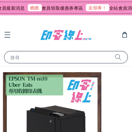
瞧瞧
去領券！
最新消息
會員領取優惠券專區
全站會員消費回
搜尋