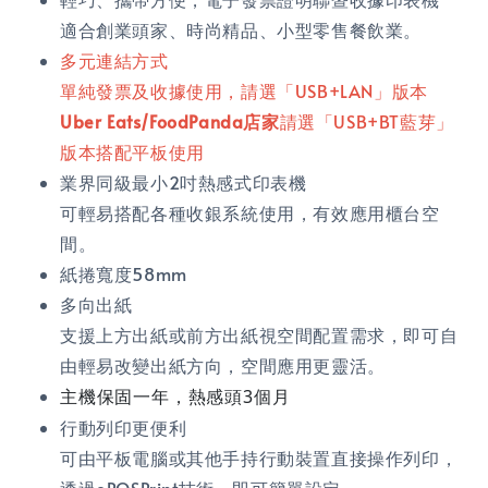
適合創業頭家、時尚精品、小型零售餐飲業。
多元連結方式
單純發票及收據使用，請選「USB+LAN」版本
Uber Eats/FoodPanda店家
請選「USB+BT藍芽」
版本搭配平板使用
業界同級最小2吋熱感式印表機
可輕易搭配各種收銀系統使用，有效應用櫃台空
間。
紙捲寬度58mm
多向出紙
支援上方出紙或前方出紙視空間配置需求，即可自
由輕易改變出紙方向，空間應用更靈活。
主機保固一年，熱感頭3個月
行動列印更便利
可由平板電腦或其他手持行動裝置直接操作列印，