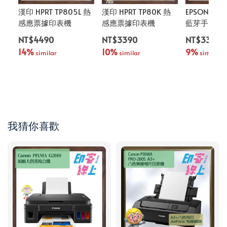
漢印 HPRT TP805L 熱
漢印 HPRT TP80K 熱
EPSON LW
感應票據印表機
感應票據印表機
藍芽手寫標
NT$4490
NT$3390
NT$3350
14%
10%
9%
 similar
 similar
 similar
我猜你喜歡