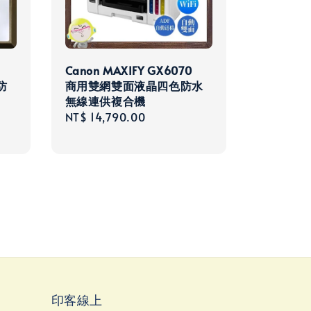
Canon MAXIFY GX6070
防
商用雙網雙面液晶四色防水
無線連供複合機
Regular
NT$ 14,790.00
price
印客線上