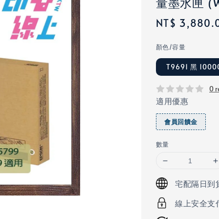
量墨水匣 (WF
Regular
NT$ 3,880.
price
顏色/容量
T9691 黑 100
0 r
適用優惠
會員回饋金
數量
宅配隔日到
線上安全支