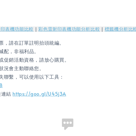
射印表機功能比較
｜
彩色雷射印表機功能分析比較
｜
標籤機分析比
票，請在訂單註明抬頭統編。
減配，非福利品。
或促銷活動資格，請放心購買。
狀況會主動聯絡您。
失聯繫，可以使用以下工具：
gB
直接連結
https://goo.gl/U45j3A