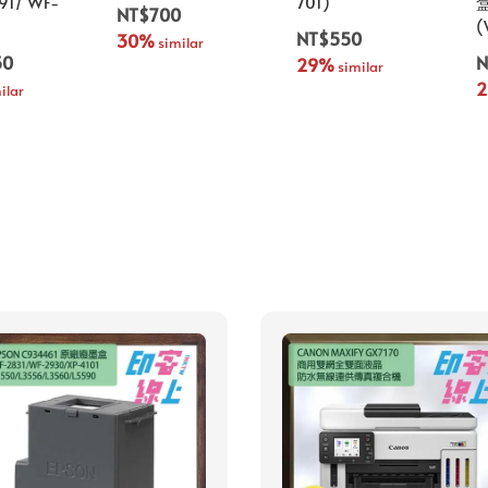
91/ WF-
701)
NT$700
(
NT$550
30%
 similar
50
N
29%
 similar
ilar