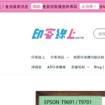
瞧瞧
去領券！
會員最新消息
會員領取優惠券專區
全站會
搜
印客線上
印客商品
噴墨印表機功能比較
掃瞄器
A3印表機種
原廠耗材
Blog