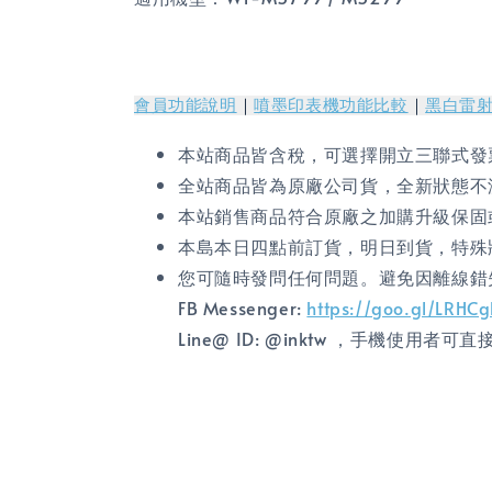
會員功能說明
｜
噴墨印表機功能比較
｜
黑白雷
本站商品皆含稅，可選擇開立三聯式發
全站商品皆為原廠公司貨，全新狀態不
本站銷售商品符合原廠之加購升級保固
本島本日四點前訂貨，明日到貨，特殊
您可隨時發問任何問題。避免因離線錯
FB Messenger:
https://goo.gl/LRHC
Line@ ID: @inktw ，手機使用者可