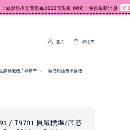
瞧瞧
謝祭指定類別每2000元現折100元！
會員最新消息
登入
購物車
品牌標籤機 / 標籤帶
熱感應標籤單據機
691 / T9701 原廠標準/高容