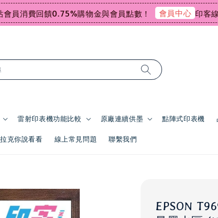
會員中心
員消費回饋0.75%購物金與會員點數！
印客線上感
尋
雷射印表機功能比較
原廠連續供墨
點陣式印表機
 | 拉克你說看看
線上常見問題
聯繫我們
EPSON T9