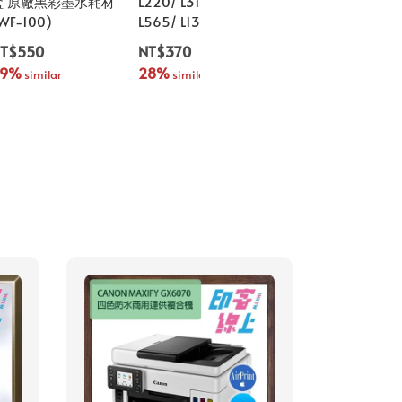
盒 原廠黑彩墨水耗材
L220/ L310/ L455/
(TX320f/ TX420w
WF-100)
L565/ L1300/ L1455)
TX430w)
T$550
NT$370
NT$550
29%
28%
24%
 similar
 similar
 similar