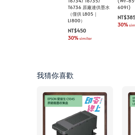
T6734/ T6735/
(WF-85
T6736 原廠連供墨水
6091)
（僅供 L805｜
NT$38
L1800）
30%
 sim
NT$450
30%
 similar
我猜你喜歡