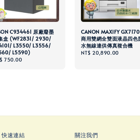
SON C934461 原廠廢墨
CANON MAXIFY GX7170
盒 (WF2831/ 2930/
商用雙網全雙面液晶四色
4101/ L3550/ L3556/
水無線連供傳真複合機
560/ L5590)
Regular
NT$ 20,890.00
gular
$ 750.00
price
ce
ks 快速連結
關注我們