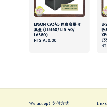
EPSON C9345 原廠廢墨收
EP
集盒 (L15160/ L15140/
收集
L6580)
XP
L3
Regular
NT$ 950.00
Re
NT
price
pri
We accept 支付方式
lin