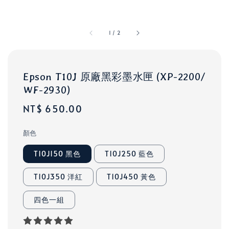
1
/
2
Epson T10J 原廠黑彩墨水匣 (XP-2200/
WF-2930)
Regular
NT$ 650.00
price
顏色
T10J150 黑色
T10J250 藍色
T10J350 洋紅
T10J450 黃色
四色一組