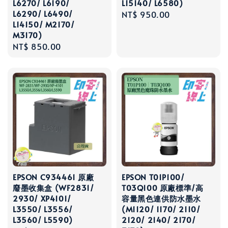
L6270/ L6190/
L15140/ L6580)
L6290/ L6490/
Regular
NT$ 950.00
L14150/ M2170/
price
M3170)
Regular
NT$ 850.00
price
EPSON C934461 原廠
EPSON T01P100/
廢墨收集盒 (WF2831/
T03Q100 原廠標準/高
2930/ XP4101/
容量黑色連供防水墨水
L3550/ L3556/
(M1120/ 1170/ 2110/
L3560/ L5590)
2120/ 2140/ 2170/