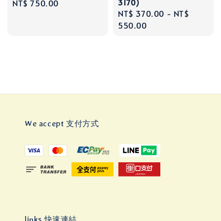
3170)
Regular
NT$ 750.00
Regular
NT$ 370.00
-
NT$
price
price
550.00
We accept 支付方式
links 快速連結