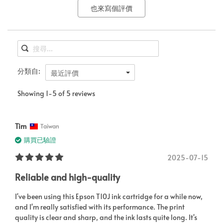
也來寫個評價
分類自:
最近評價
Showing 1-5 of 5 reviews
Tim
Taiwan
購買已驗證
2025-07-15
Reliable and high-quality
I've been using this Epson T10J ink cartridge for a while now,
and I'm really satisfied with its performance. The print
quality is clear and sharp, and the ink lasts quite long. It's