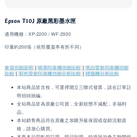
Epson T10J 原廠黑彩墨水匣
適用機種：
XP-2200 / WF-2930
印量約200張（依照覆蓋率有所不同）
會員功能說明
｜
噴墨印表機功能比較
｜
黑白雷射印表機功能
比較
｜
彩色雷射印表機功能分析比較
｜
標籤機分析比較
本站商品皆含稅，可選擇開立三聯式發票，請在訂單註
明抬頭統編。
全站商品皆為原廠公司貨，全新狀態不減配，非福利
品。
本站銷售商品符合原廠之加購升級保固或促銷活動資
格，請放心購買。
本島本日四點前訂貨，明日到貨，特殊狀況會主動聯絡