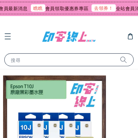
瞧瞧
去領券！
員最新消息
會員領取優惠券專區
全站會員消費
搜尋