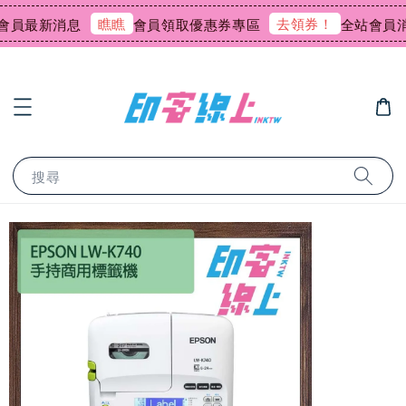
瞧瞧
去領券！
員最新消息
會員領取優惠券專區
全站會員消費
搜尋