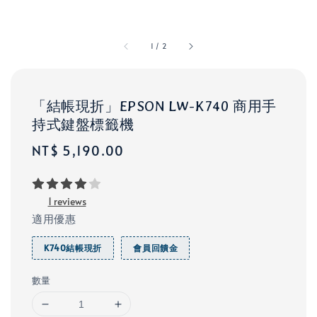
1
/
2
「結帳現折」EPSON LW-K740 商用手
持式鍵盤標籤機
Regular
NT$ 5,190.00
price
1 reviews
適用優惠
K740結帳現折
會員回饋金
數量