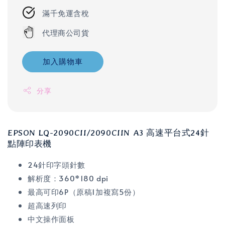
滿千免運含稅
代理商公司貨
加入購物車
分享
EPSON LQ-2090CII/2090CIIN A3 高速平台式24針
點陣印表機
24針印字頭針數
解析度：360*180 dpi
最高可印6P（原稿1加複寫5份）
超高速列印
中文操作面板