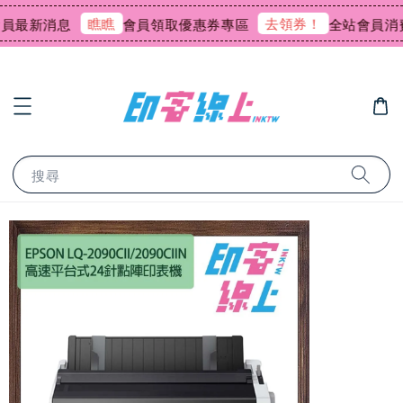
瞧瞧
去領券！
最新消息
會員領取優惠券專區
全站會員消費回
搜尋