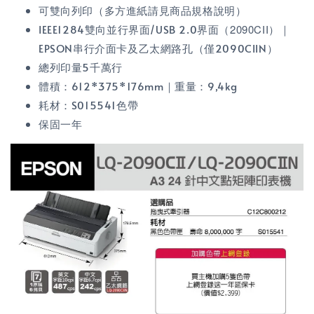
可雙向列印（多方進紙請見商品規格說明）
IEEE1284雙向並行界面/USB 2.0界面（
2090CII）
｜
EPSON串行介面卡及乙太網路孔（僅2090CIIN）
總列印量5千萬行
體積：612*375*176mm｜重量：9,4kg
耗材：S015541色帶
保固一年