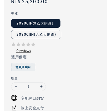
Regular
NT$ 23,200.00
price
機種
2090CII(無乙太網路）
2090CIIN(含乙太網路)
0 reviews
適用優惠
會員回饋金
數量
宅配隔日到貨
線上安全支付