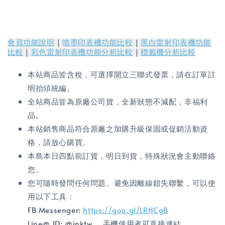
會員功能說明
｜
噴墨印表機功能比較
｜
黑白雷射印表機功能
比較
｜
彩色雷射印表機功能分析比較
｜
標籤機分析比較
本站商品皆含稅，可選擇開立三聯式發票，請在訂單註
明抬頭統編。
全站商品皆為原廠公司貨，全新狀態不減配，非福利
品。
本站銷售商品符合原廠之加購升級保固或促銷活動資
格，請放心購買。
本島本日四點前訂貨，明日到貨，特殊狀況會主動聯絡
您。
您可隨時發問任何問題。避免因離線錯失聯繫，可以使
用以下工具：
FB Messenger:
https://goo.gl/LRHCgB
Line@ ID: @inktw ，手機使用者可直接連結