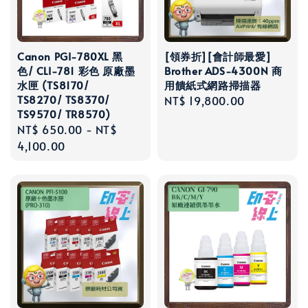
Canon PGI-780XL 黑
[領券折][會計師最愛]
色/ CLI-781 彩色 原廠墨
Brother ADS-4300N 商
水匣 (TS8170/
用饋紙式網路掃描器
TS8270/ TS8370/
Regular
NT$ 19,800.00
TS9570/ TR8570)
price
Regular
NT$ 650.00
-
NT$
price
4,100.00