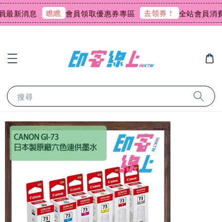
瞧瞧
去領券！
最新消息
會員領取優惠券專區
全站會員消費回
搜尋