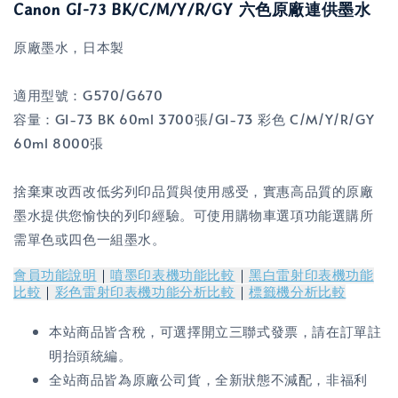
Canon GI-73 BK/C/M/Y/R/GY 六色
原廠
連供墨水
原廠墨水，日本製
適用型號：G570/G670
容量：GI-73 BK 60ml 3700張/GI-73 彩色 C/M/Y/R/GY
60ml 8000張
捨棄東改西改低劣列印品質與使用感受，實惠高品質的原廠
墨水提供您愉快的列印經驗。可使用購物車選項功能選購所
需單色或四色一組墨水。
會員功能說明
｜
噴墨印表機功能比較
｜
黑白雷射印表機功能
比較
｜
彩色雷射印表機功能分析比較
｜
標籤機分析比較
本站商品皆含稅，可選擇開立三聯式發票，請在訂單註
明抬頭統編。
全站商品皆為原廠公司貨，全新狀態不減配，非福利