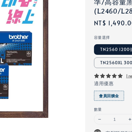
準/高容量
(L2460/L2
Regular
NT$ 1,490.
price
容量選擇
TN2560 120
TN2560XL 
1 r
適用優惠
會員回饋金
數量