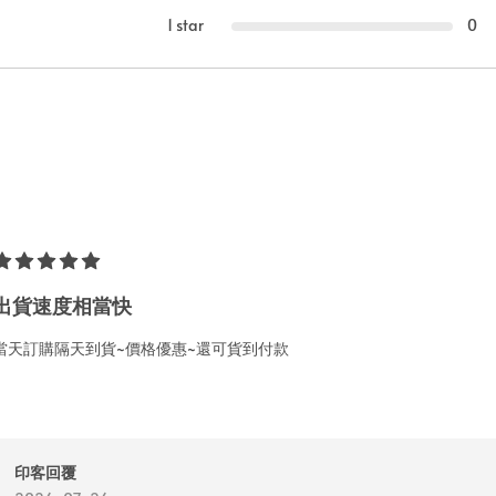
1 star
0
出貨速度相當快
當天訂購隔天到貨~價格優惠~還可貨到付款
印客回覆