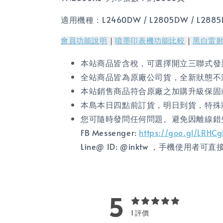
適用機種：
L2460DW / L2805DW / L288
會員功能說明
｜
噴墨印表機功能比較
｜
黑白雷
本站商品皆含稅，可選擇開立三聯式發
全站商品皆為原廠公司貨，全新狀態不
本站銷售商品符合原廠之加購升級保固
本島本日四點前訂貨，明日到貨，特殊
您可隨時發問任何問題。避免因離線錯
FB Messenger:
https://goo.gl/LRHC
Line@ ID: @inktw ，手機使用者可
5
1 評價