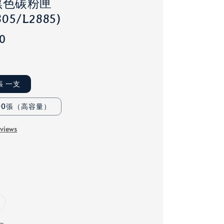
黑色碳粉匣
805/L2885)
00
0張 一支
3000張（高容量）
eviews