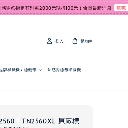
瞧瞧
祭指定類別每2000元現折100元！
會員最新消息
會
登入
購物車
品牌標籤機 / 標籤帶
熱感應標籤單據機
TN2560｜TN2560XL 原廠標