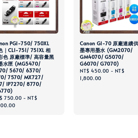
non PGI-750/ 750XL
Canon GI-70 原廠連續
｜CLI-751/ 751XL 相
墨專用墨水 (GM2070/
彩色 原廠標準/ 高容量黑
GM4070/ G5070/
墨水匣 (MG5470/
G6070/ G7070)
70/ 5670/ 6370/
Regular
NT$ 450.00
-
NT$
70/ 7570/ MX727/
price
1,800.00
7/ IP7270/ 8770/
6770)
gular
$ 750.00
-
NT$
ce
700.00