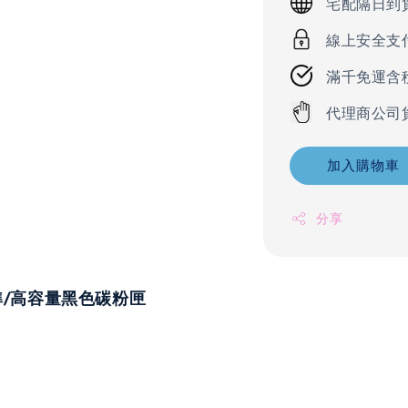
宅配隔日到
線上安全支
滿千免運含
代理商公司
加入購物車
分享
標準/高容量
黑色
碳粉匣