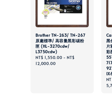
Brother TN-263/ TN-267
Ca
原廠標準/ 高容量黑彩碳粉
黑色
匣 (HL-3270cdw/
片
L3750cdw)
彩
55
Regular
NT$ 1,550.00
-
NT$
71
price
12,000.00
92
IX
Re
NT
pri
5,