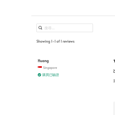
Showing 1-1 of 1 reviews
Huang
Singapore
購買已驗證