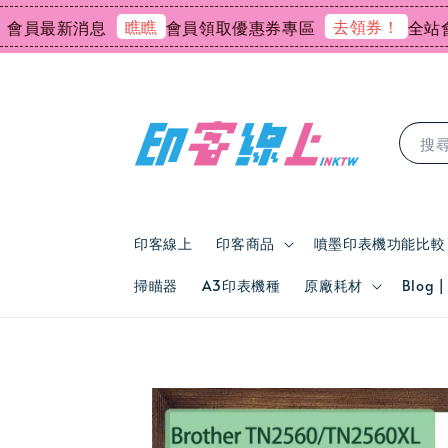
瞧瞧
去領券！
員最新消息
會員領取優惠券專區
全站會員
搜
印客線上
印客商品
噴墨印表機功能比較
掃瞄器
A3印表機種
原廠耗材
Blog