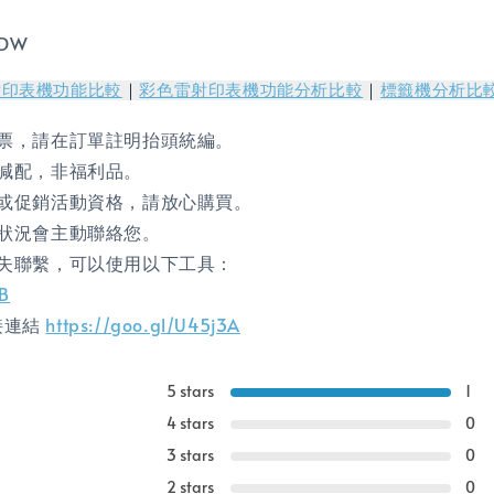
5DW
射印表機功能比較
｜
彩色雷射印表機功能分析比較
｜
標籤機分析比
票，請在訂單註明抬頭統編。
減配，非福利品。
或促銷活動資格，請放心購買。
狀況會主動聯絡您。
失聯繫，可以使用以下工具：
gB
直接連結
https://goo.gl/U45j3A
5 stars
1
4 stars
0
3 stars
0
2 stars
0