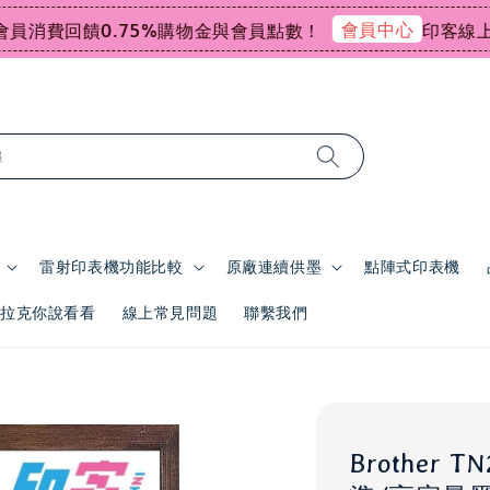
會員中心
消費回饋0.75%購物金與會員點數！
印客線上感謝
尋
雷射印表機功能比較
原廠連續供墨
點陣式印表機
 | 拉克你說看看
線上常見問題
聯繫我們
Brother 