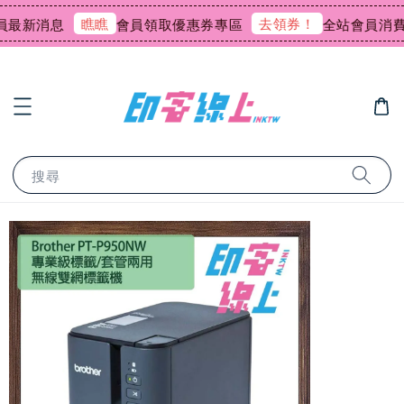
瞧瞧
去領券！
新消息
會員領取優惠券專區
全站會員消費回饋
搜尋