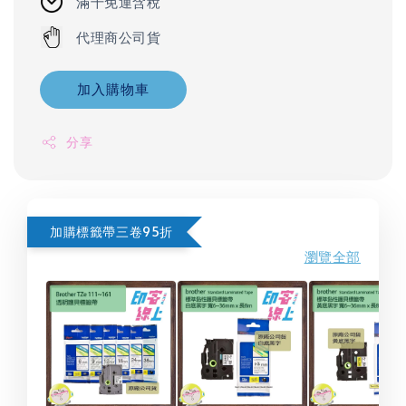
滿千免運含稅
代理商公司貨
加入購物車
分享
加購標籤帶三卷95折
瀏覽全部