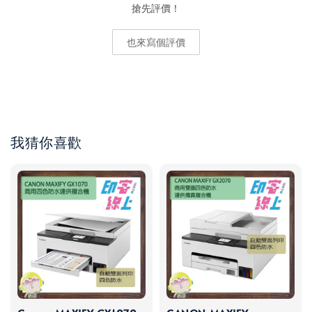
搶先評價！
也來寫個評價
我猜你喜歡