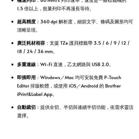
1.5 倍以上，批量列印不再漫長等待。
超高精度
：360 dpi 解析度，細節文字、條碼及圖形均可
清晰呈現。
廣泛耗材相容
：支援 TZe 護貝標籤帶 3.5 / 6 / 9 / 12 /
18 / 24 / 36 mm。
多重連線
：Wi‑Fi 直連，乙太網路與 USB 2.0。
即插即用
：Windows／Mac 均可安裝免費 P‑Touch
Editor 排版軟體，或使用 iOS／Android 的 Brother
iPrint&Label App。
自動裁切
：提供全切、半切與連續半切功能，依需求靈活
選擇。