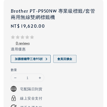
Brother PT-P950NW 專業級標籤/套管
兩用無線雙網標籤機
Regular
NT$ 19,620.00
price
0 reviews
適用優惠
加購標籤帶三卷95折
會員回饋金
數量
宅配隔日到貨
線上安全支付