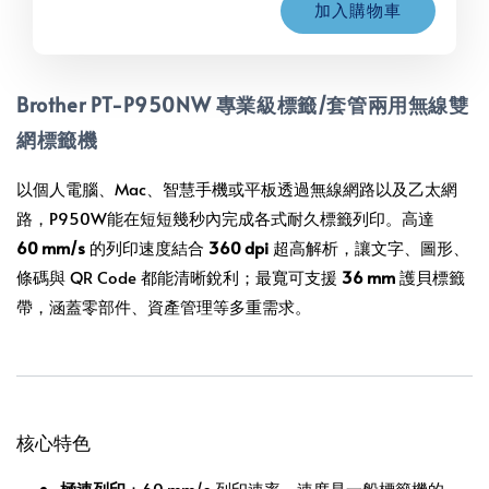
加入購物車
Brother PT-P950NW 專業級
標籤/套管兩用
無線雙
網標籤機
以個人電腦、Mac、智慧手機或平板透過無線網路以及乙太網
路，P950W能在短短幾秒內完成各式耐久標籤列印。高達
60 mm/s
的列印速度結合
360 dpi
超高解析，讓文字、圖形、
條碼與 QR Code 都能清晰銳利；最寬可支援
36 mm
護貝標籤
帶，涵蓋零部件、資產管理等多重需求。
核心特色
極速列印
：60 mm/s 列印速率，速度是一般標籤機的