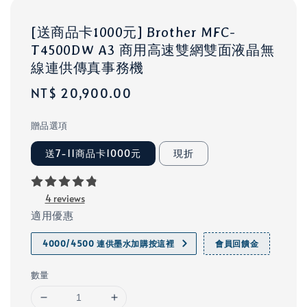
[送商品卡1000元] Brother MFC-
T4500DW A3 商用高速雙網雙面液晶無
線連供傳真事務機
Regular
NT$ 20,900.00
price
贈品選項
送7-11商品卡1000元
現折
4 reviews
適用優惠
4000/4500 連供墨水加購按這裡
會員回饋金
數量