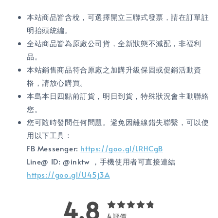
本站商品皆含稅，可選擇開立三聯式發票，請在訂單註
明抬頭統編。
全站商品皆為原廠公司貨，全新狀態不減配，非福利
品。
本站銷售商品符合原廠之加購升級保固或促銷活動資
格，請放心購買。
本島本日四點前訂貨，明日到貨，特殊狀況會主動聯絡
您。
您可隨時發問任何問題。避免因離線錯失聯繫，可以使
用以下工具：
FB Messenger:
https://goo.gl/LRHCgB
Line@ ID: @inktw ，手機使用者可直接連結
https://goo.gl/U45j3A
4.8
4 評價