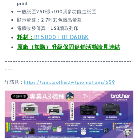
print
一般紙匣250張+100張多功能進紙匣
顯示螢幕：2.7吋彩色液晶螢幕
電腦收發傳真｜USB讀取列印
耗材：
BT5000｜BT D60BK
原廠（加購）升級保固促銷活動請見連結
------------------------------------------------
---
詳請見：
https://crm.brother.tw/promotions/659