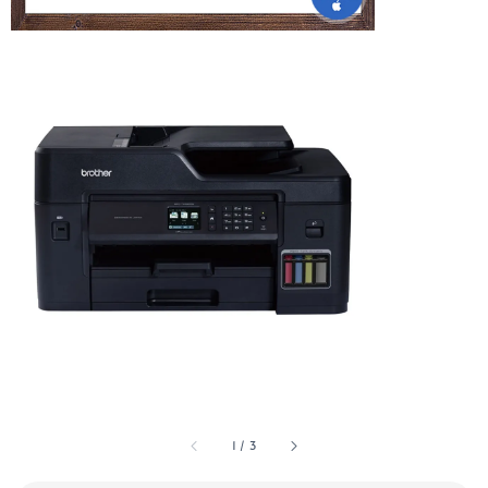
1
/
3