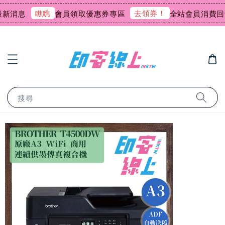
瞧瞧
去領券！
會員領取優惠券專區
全站會員消費回饋0.7
搜尋