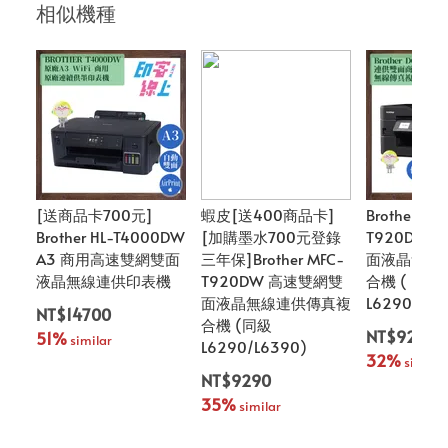
相似機種
[送商品卡700元]
蝦皮[送400商品卡]
Brother MF
Brother HL-T4000DW
[加購墨水700元登錄
T920DW
A3 商用高速雙網雙面
三年保]Brother MFC-
面液晶無線
液晶無線連供印表機
T920DW 高速雙網雙
合機 ( 同級
面液晶無線連供傳真複
L6290/L63
NT$14700
合機 (同級
NT$9290
51%
 similar
L6290/L6390)
32%
 similar
NT$9290
35%
 similar