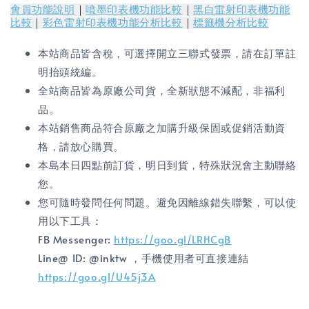
會員功能說明
｜
噴墨印表機功能比較
｜
黑白雷射印表機功能
比較
｜
彩色雷射印表機功能分析比較
｜
標籤機分析比較
本站商品皆含稅，可選擇開立三聯式發票，請在訂單註
明抬頭統編。
全站商品皆為原廠公司貨，全新狀態不減配，非福利
品。
本站銷售商品符合原廠之加購升級保固或促銷活動資
格，請放心購買。
本島本日四點前訂貨，明日到貨，特殊狀況會主動聯絡
您。
您可隨時發問任何問題。避免因離線錯失聯繫，可以使
用以下工具：
FB Messenger:
https://goo.gl/LRHCgB
Line@ ID: @inktw ，手機使用者可直接連結
https://goo.gl/U45j3A