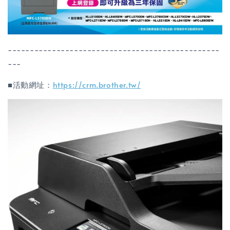
------------------------------------------------
---
■活動網址：
https://crm.brother.tw/