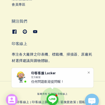
會員專區
關注我們
印客線上
專注各大廠牌之印表機、標籤機、掃描器、原廠耗
材選擇建議與購物體驗。
印客客服 Lucker
官方帳號
任何問題歡迎提問喔！
版權所有 © 2026 印客線上
account_box
關於印客線上
印客線上購物說明
退換貨政策
隱私權政策
|
|
|