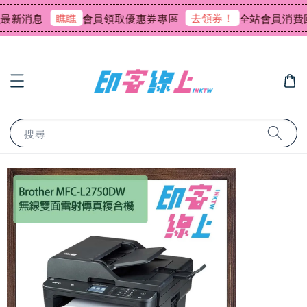
瞧瞧
去領券！
新消息
會員領取優惠券專區
全站會員消費回饋0
搜尋