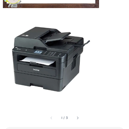
1
/
3