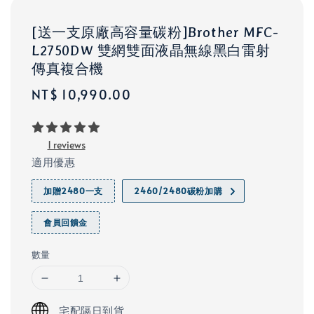
[送一支原廠高容量碳粉]Brother MFC-
L2750DW 雙網雙面液晶無線黑白雷射
傳真複合機
Regular
NT$ 10,990.00
price
1 reviews
適用優惠
加贈2480一支
2460/2480碳粉加購
會員回饋金
數量
宅配隔日到貨