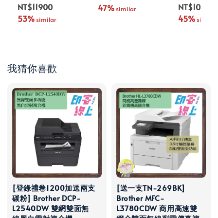
NT$11900
NT$10990
47%
 similar
53%
45%
 similar
 similar
我猜你喜歡
[登錄禮卷1200加送兩支
[送一支TN-269BK]
碳粉] Brother DCP-
Brother MFC-
L2540DW 雙網雙面無
L3780CDW 商用高速雙