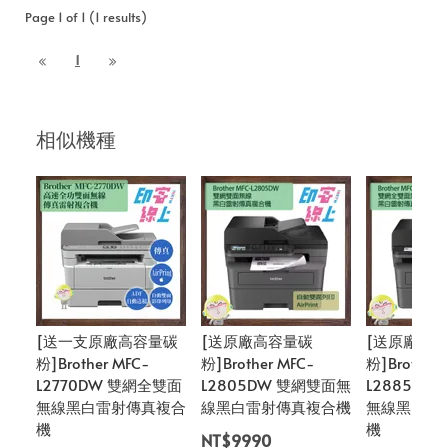
Page 1 of 1 (1 results)
1
相似機種
[送一支原廠高容量碳
[送原廠高容量碳
[送原廠高
粉]Brother MFC-
粉]Brother MFC-
粉]Brother 
L2770DW 雙網全雙面
L2805DW 雙網雙面無
L2885DW
無線黑白雷射傳真複合
線黑白雷射傳真複合機
無線黑白雷
機
機
NT$9990