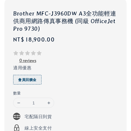
Brother MFC-J3960DW A3全功能輕連
供商用網路傳真事務機 (同級 OfficeJet
Pro 9730)
Regular
NT$ 18,900.00
price
0 reviews
適用優惠
會員回饋金
數量
宅配隔日到貨
線上安全支付