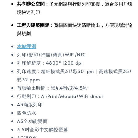
共享辦公空間
：多元網路與行動列印支援，適合多用戶環
境快速列印
工程與建築團隊
：寬幅圖面快速清晰輸出，方便現場討論
與規劃
本站評測
列印/影印/掃描/傳真/WiFi/NFC
列印解析度：4800*1200 dpi
列印速度：精細模式黑31/彩30 ipm｜高速模式黑35/
彩32 ppm
首張輸出時間：黑4.4秒/彩4.5秒
行動列印：AirPrint/Mopria/WiFi direct
A3滿版列印
四色防水
A3全功能雙面
3.5吋全彩中文觸控螢幕
ADF50頁