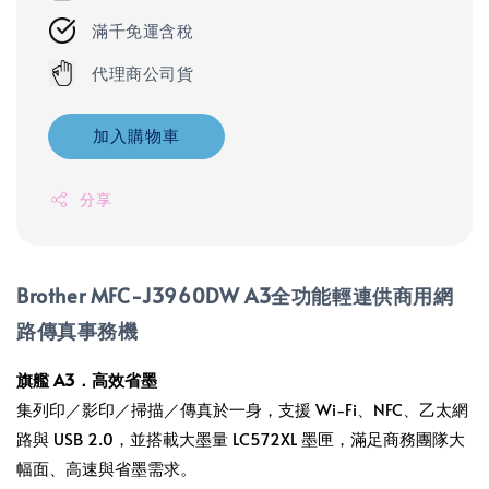
滿千免運含稅
代理商公司貨
加入購物車
分享
Brother MFC-J3960DW A3全功能輕連供商用網
路傳真事務機
旗艦 A3．高效省墨
集列印／影印／掃描／傳真於一身，支援 Wi‑Fi、NFC、乙太網
路與 USB 2.0，並搭載大墨量 LC572XL 墨匣，滿足商務團隊大
幅面、高速與省墨需求。