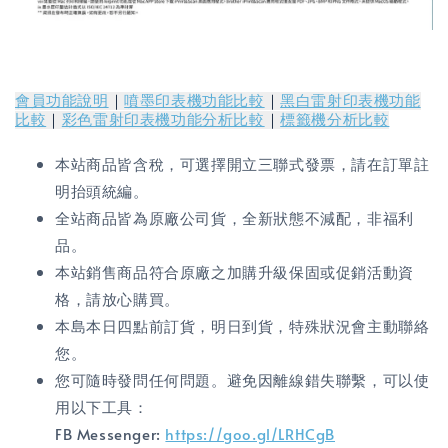
會員功能說明
｜
噴墨印表機功能比較
｜
黑白雷射印表機功能
比較
｜
彩色雷射印表機功能分析比較
｜
標籤機分析比較
本站商品皆含稅，可選擇開立三聯式發票，請在訂單註
明抬頭統編。
全站商品皆為原廠公司貨，全新狀態不減配，非福利
品。
本站銷售商品符合原廠之加購升級保固或促銷活動資
格，請放心購買。
本島本日四點前訂貨，明日到貨，特殊狀況會主動聯絡
您。
您可隨時發問任何問題。避免因離線錯失聯繫，可以使
用以下工具：
FB Messenger:
https://goo.gl/LRHCgB