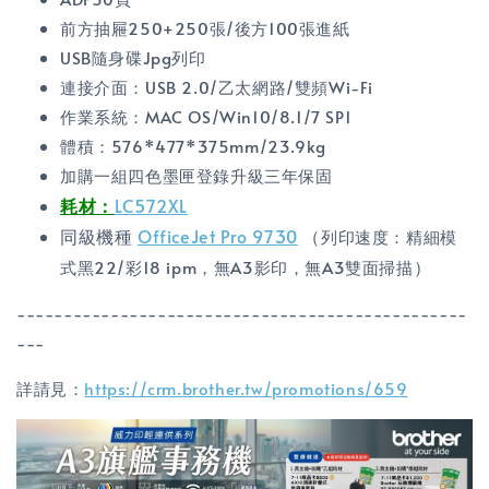
前方抽屜250+250張/後方100張進紙
USB隨身碟Jpg列印
連接介面：USB 2.0/乙太網路/雙頻Wi-Fi
作業系統：MAC OS/Win10/8.1/7 SP1
體積：576*477*375mm/23.9kg
加購一組四色墨匣登錄升級三年保固
耗材：
LC572XL
同級機種
OfficeJet Pro 9730
（
列印速度：精細模
）
式黑22/彩18 ipm，無A3影印，無A3雙面掃描
------------------------------------------------
---
詳請見：
https://crm.brother.tw/promotions/659