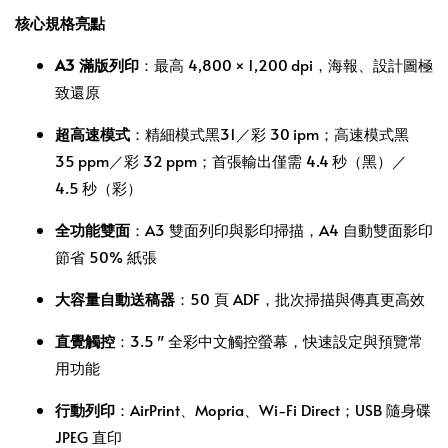
核心規格亮點
A3 滿版列印
：最高 4,800 × 1,200 dpi，海報、設計圖極
致還原
超高速模式
：精細模式黑31／彩 30 ipm；高速模式黑
35 ppm／彩 32 ppm；首張輸出僅需 4.4 秒（黑）／
4.5 秒（彩）
全功能雙面
：A3 雙面列印與影印掃描，A4 自動雙面影印
節省 50% 紙張
大容量自動送稿器
：50 頁 ADF，批次掃描與傳真更高效
直覺觸控
：3.5″ 全彩中文觸控螢幕，快速設定與預覽常
用功能
行動列印
：AirPrint、Mopria、Wi‑Fi Direct；USB 隨身碟
JPEG 直印