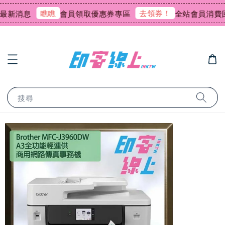
瞧瞧
去領券！
消息
會員領取優惠券專區
全站會員消費回饋0
搜尋