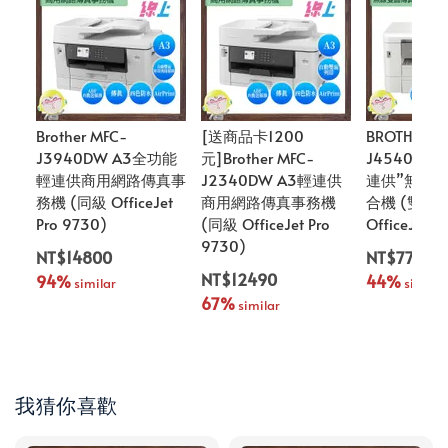
Brother MFC-
[送商品卡1200
BROTHER M
J3940DW A3全功能
元]Brother MFC-
J4540DW
輕連供商用網路傳真事
J2340DW A3輕連供
連供”無線
務機 (同級 OfficeJet
商用網路傳真事務機
合機 (雙紙匣
Pro 9730)
(同級 OfficeJet Pro
OfficeJet P
9730)
NT$14800
NT$7788
NT$12490
94%
44%
 similar
 similar
67%
 similar
我猜你喜歡