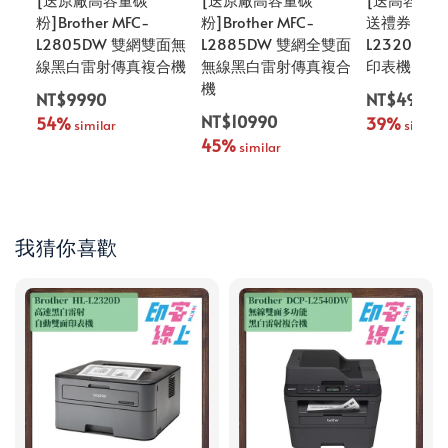
粉]Brother MFC-
粉]Brother MFC-
送禮券] Brot
L2805DW 雙網雙面無
L2885DW 雙網全雙面
L2320D 
線黑白雷射傳真複合機
無線黑白雷射傳真複合
印表機
機
NT$9990
NT$4990
NT$10990
54%
39%
 similar
 similar
45%
 similar
我猜你喜歡