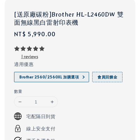
[送原廠碳粉]Brother HL-L2460DW 雙
面無線黑白雷射印表機
Regular
NT$ 5,990.00
price
1 reviews
適用優惠
Brother 2560/2560XL 加購選項
會員回饋金
數量
宅配隔日到貨
線上安全支付