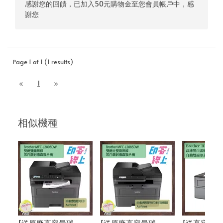
感謝您的回饋，已加入50元購物金至您會員帳戶中，感
謝您
Page 1 of 1 (1 results)
1
相似機種
[送原廠高容量碳
[送原廠高容量碳
[送高容量