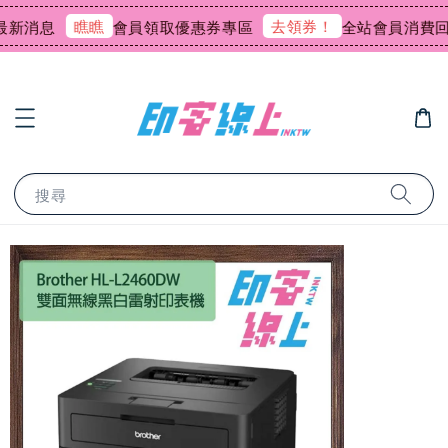
瞧瞧
去領券！
消息
會員領取優惠券專區
全站會員消費回饋0
搜尋