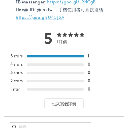
FB Messenger:
https://goo.gl/LRHCgB
Line@ ID: @inktw ，手機使用者可直接連結
https://goo.gl/U45j3A
5
1 評價
5 stars
1
4 stars
0
3 stars
0
2 stars
0
1 star
0
也來寫個評價