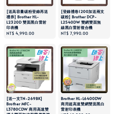
[送高容量碳粉登錄再送
[登錄禮卷1200加送兩支
禮券] Brother HL-
碳粉] Brother DCP-
L2320D 雙面黑白雷射
L2540DW 雙網雙面無
印表機
線黑白雷射複合機
Regular
NT$ 4,990.00
Regular
NT$ 7,990.00
price
price
[送一支TN-269BK]
Brother HL-L6400DW
Brother MFC-
商用超高速雙網雙面黑白
L3780CDW 商用高速雙
雷射印表機