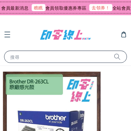
瞧瞧
去領券！
會員最新消息
會員領取優惠券專區
全站會員消
搜尋