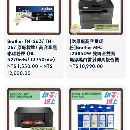
Brother TN-263/ TN-
[送原廠高容量碳
267 原廠標準/ 高容量黑
粉]Brother MFC-
彩碳粉匣 (HL-
L2885DW 雙網全雙面
3270cdw/ L3750cdw)
無線黑白雷射傳真複合機
Regular
NT$ 1,550.00
-
NT$
Regular
NT$ 10,990.00
price
12,000.00
price