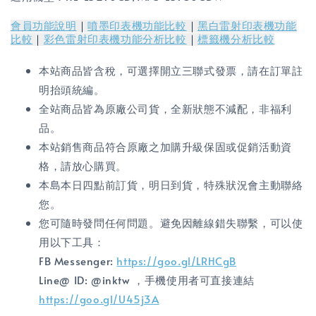
會員功能說明
｜
噴墨印表機功能比較
｜
黑白雷射印表機功能
比較
｜
彩色雷射印表機功能分析比較
｜
標籤機分析比較
本站商品皆含稅，可選擇開立三聯式發票，請在訂單註
明抬頭統編。
全站商品皆為原廠公司貨，全新狀態不減配，非福利
品。
本站銷售商品符合原廠之加購升級保固或促銷活動資
格，請放心購買。
本島本日四點前訂貨，明日到貨，特殊狀況會主動聯絡
您。
您可隨時發問任何問題。避免因離線錯失聯繫，可以使
用以下工具：
FB Messenger:
https://goo.gl/LRHCgB
Line@ ID: @inktw ，手機使用者可直接連結
https://goo.gl/U45j3A