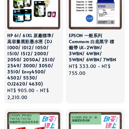
HP 61/ 61XL 原廠標準/
EPSON 一般系列
高容量黑彩墨水匣 (DJ
Commom 白底黑字 標
1000/ 1012/ 1050/
籤帶 LK-2WBN/
1510/ 1512/ 2000/
3WBN/ 4WBN/
2050/ 2050A/ 2510/
5WBN/ 6WBN/ 7WBN
2549/ 3000/ 3050/
Regular
NT$ 333.00
-
NT$
3510/ Envy4500/
price
755.00
4502/ 5530/
OJ2620/ 4630)
Regular
NT$ 905.00
-
NT$
price
2,210.00