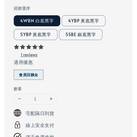
price
搭贈選擇
4WBN 白底黑字
4YBP 黃底黑字
5YBP 黃底黑字
5SBE 銀底黑字
1 reviews
適用優惠
會員回饋金
數量
宅配隔日到貨
線上安全支付
滿千免運含稅