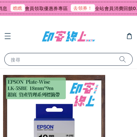
瞧瞧
去領券！
息
會員領取優惠券專區
全站會員消費回饋0.
搜尋