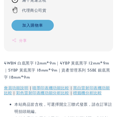
代理商公司貨
加入購物車
分享
4WBN 白底黑字 12mm*9m｜4YBP 黃底黑字 12mm*9m
｜5YBP 黃底黑字 18mm*9m｜資產管理系列 5SBE 銀底黑
字 18mm*9m
會員功能說明
｜
噴墨印表機功能比較
｜
黑白雷射印表機功能
比較
｜
彩色雷射印表機功能分析比較
｜
標籤機分析比較
本站商品皆含稅，可選擇開立三聯式發票，請在訂單註
明抬頭統編。