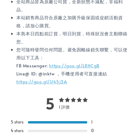
全站商品皆為原廠公司貨，全新狀態不減配，非福利
品。
本站銷售商品符合原廠之加購升級保固或促銷活動資
格，請放心購買。
本島本日四點前訂貨，明日到貨，特殊狀況會主動聯絡
您。
您可隨時發問任何問題。避免因離線錯失聯繫，可以使
用以下工具：
FB Messenger:
https://goo.gl/LRHCgB
Line@ ID: @inktw ，手機使用者可直接連結
https://goo.gl/U45j3A
5
1 評價
5 stars
1
4 stars
0