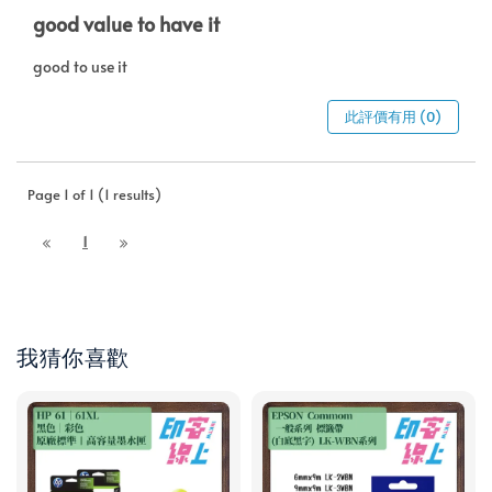
good value to have it
good to use it
此評價有用 (0)
Page 1 of 1 (1 results)
1
我猜你喜歡