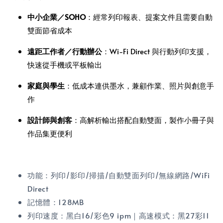
中小企業／SOHO
：經常列印報表、提案文件且需要自動
雙面節省成本
遠距工作者／行動辦公
：Wi‑Fi Direct 與行動列印支援，
快速從手機或平板輸出
家庭與學生
：低成本連供墨水，兼顧作業、照片與創意手
作
設計師與創客
：高解析輸出搭配自動雙面，製作小冊子與
作品集更便利
功能：列印/影印/掃描/自動雙面列印/無線網路/WiFi
Direct
記憶體：128MB
列印速度：黑白16/彩色9 ipm｜高速模式：黑27彩11