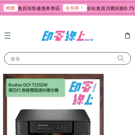
瞧
去領券！
會員領取優惠券專區
全站會員消費回饋0.75%購
搜尋