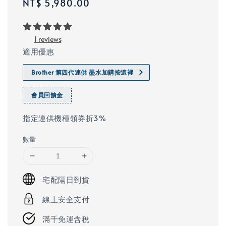
Regular
NT$ 5,980.00
price
1 reviews
適用優惠
Brother 第四代連供 墨水加購按這裡
會員回饋金
指定連供機種領券折3%​
數量
宅配隔日到貨
線上安全支付
滿千免運含稅