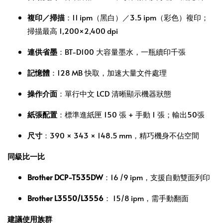
複印／掃描
：11 ipm（黑白）／3.5 ipm（彩色）複印；
掃描最高 1,200×2,400 dpi
連供省墨
：BT‑D100 大容量墨水，一瓶續印千張
記憶體
：128 MB 快取，加速大量文件處理
操作介面
：單行中文 LCD 清晰顯示機器狀態
紙張配置
：標準進紙匣 150 張 + 手動 1 張；輸出50張
尺寸
：390 × 343 × 148.5 mm，精巧機身不佔空間
同級比一比
Brother DCP‑T535DW
：16 /9 ipm，支援自動雙面列印
Brother L3550/L3556
： 15/8 ipm，需手動翻面
建議使用族群