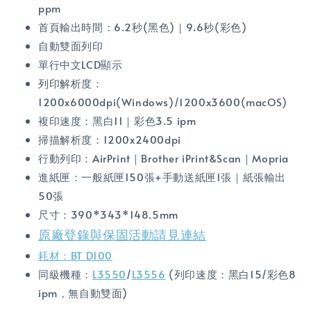
ppm
首頁輸出時間：6.2秒(黑色)｜9.6秒(彩色)
自動雙面列印
單行中文LCD顯示
列印解析度：
1200x6000dpi(Windows)/1200x3600(macOS)
複印速度：黑白11｜彩色3.5 ipm
掃描解析度：1200x2400dpi
行動列印：AirPrint｜Brother iPrint&Scan｜Mopria
進紙匣：一般紙匣150張+手動送紙匣1張｜紙張輸出
50張
尺寸：390*343*148.5mm
原廠登錄與保固活動請見連結
耗材：BT D100
同級機種：
L3550
/
L3556
(列印速度：黑白15/彩色8
ipm，無自動雙面)