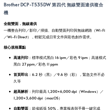
Brother DCP-T535DW 第四代 無線雙面連供複合
機
全能雙面．無線連供
一機整合列印／影印／掃描、自動雙面列印與無線網路（Wi‑Fi
／Wi‑Fi Direct），輕鬆完成日常文件與彩色創作需求。
核心規格重點
高速列印
：標準模式黑白 16 ipm／彩色 9 ipm；高速模式
黑白 27 ppm／彩色 11 ppm
首頁即出
：6.2 秒（黑）／9.6 秒（彩），緊急文件不必
久等
超高解析
：列印最高 1,200×6,000 dpi（Windows）／
1,200×3,600 dpi（macOS）
自動雙面
：節省紙張 50%，專業報表與手冊一鍵完成