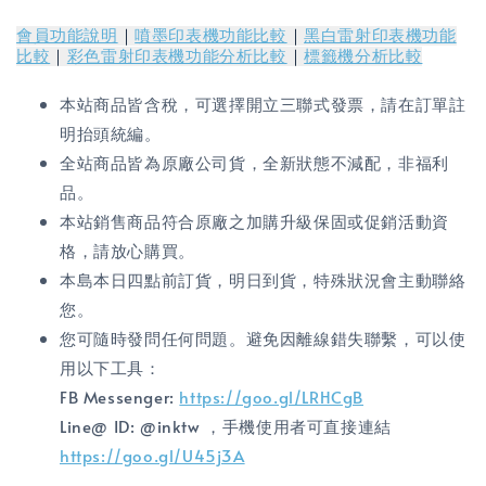
會員功能說明
｜
噴墨印表機功能比較
｜
黑白雷射印表機功能
比較
｜
彩色雷射印表機功能分析比較
｜
標籤機分析比較
本站商品皆含稅，可選擇開立三聯式發票，請在訂單註
明抬頭統編。
全站商品皆為原廠公司貨，全新狀態不減配，非福利
品。
本站銷售商品符合原廠之加購升級保固或促銷活動資
格，請放心購買。
本島本日四點前訂貨，明日到貨，特殊狀況會主動聯絡
您。
您可隨時發問任何問題。避免因離線錯失聯繫，可以使
用以下工具：
FB Messenger:
https://goo.gl/LRHCgB
Line@ ID: @inktw ，手機使用者可直接連結
https://goo.gl/U45j3A