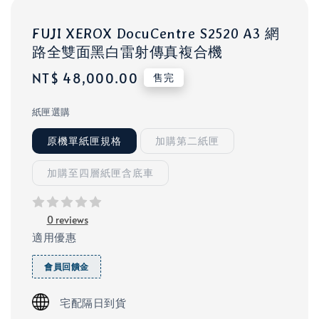
FUJI XEROX DocuCentre S2520 A3 網
路全雙面黑白雷射傳真複合機
Regular
NT$ 48,000.00
售完
price
紙匣選購
原機單紙匣規格
加購第二紙匣
加購至四層紙匣含底車
0 reviews
適用優惠
會員回饋金
宅配隔日到貨