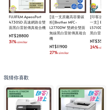
FUJIFILM ApeosPort
[送一支原廠高容量碳
[印客送超高
4730SD 高速網路全雙
粉]Brother MFC-
一支] Broth
面黑白雷射傳真複合機
L2770DW 雙網全雙面
L5710DN
無線黑白雷射傳真複合
黑白雷射傳
NT$28800
機
NT$35900
31%
 similar
NT$11900
24%
 similar
27%
 similar
我猜你喜歡