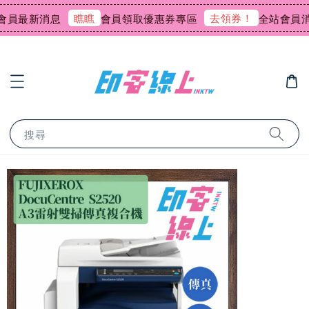
瞧瞧
去領券！
最新消息
會員領取優惠券專區
全站會員消費
搜尋