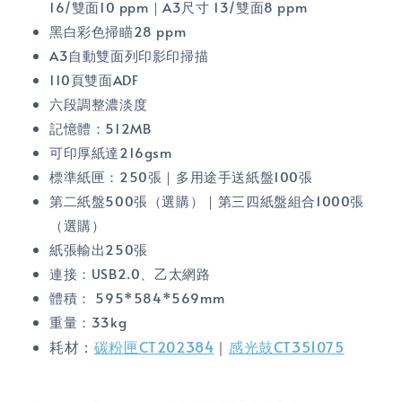
16/雙面10 ppm｜A3尺寸 13/雙面8 ppm
黑白彩色掃瞄28 ppm
A3自動雙面列印影印掃描
110頁雙面ADF
六段調整濃淡度
記憶體：512MB
可印厚紙達216gsm
標準紙匣：250張｜多用途手送紙盤100張
第二紙盤500張（選購）｜第三四紙盤組合1000張
（選購）
紙張輸出250張
連接：USB2.0、乙太網路
體積：
595*584*569mm
重量：33kg
耗材：
碳粉匣CT202384
｜
感光鼓CT351075