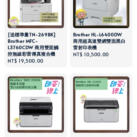
[送標準量TN-269BK]
Brother HL-L6400DW
Brother MFC-
商用超高速雙網雙面黑白
L3760CDW 商用雙面觸
雷射印表機
控無線彩雷傳真複合機
Regular
NT$ 10,500.00
Regular
NT$ 19,500.00
price
price