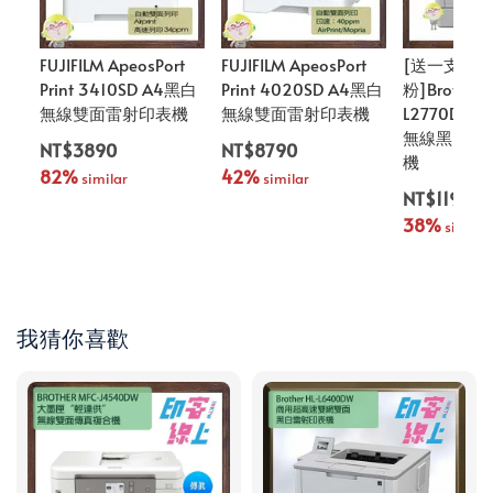
FUJIFILM ApeosPort
FUJIFILM ApeosPort
[送一支原
Print 3410SD A4黑白
Print 4020SD A4黑白
粉]Brother 
無線雙面雷射印表機
無線雙面雷射印表機
L2770DW
無線黑白雷
NT$3890
NT$8790
機
82%
42%
 similar
 similar
NT$11900
38%
 similar
我猜你喜歡