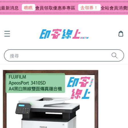
瞧瞧
去領券！
新消息
會員領取優惠券專區
全站會員消費回饋
搜尋