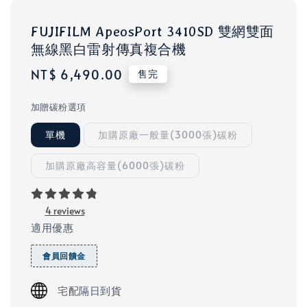
FUJIFILM ApeosPort 3410SD 雙網雙面
無線黑白雷射傳真複合機
Regular
NT$ 6,490.00
售完
price
加贈碳粉選項
單機
加購原廠一般量(3000張)碳粉
加購原廠高容量(6000張)碳粉
4 reviews
適用優惠
會員回饋金
宅配隔日到貨