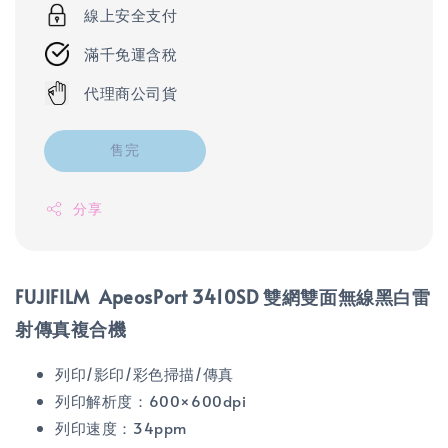
線上安全支付
滿千免運含稅
代理商公司貨
售完
分享
FUJIFILM ApeosPort 3410SD 雙網雙面無線黑白雷
射傳真複合機
列印/影印/彩色掃描/傳真
列印解析度：600×600dpi
列印速度：34ppm