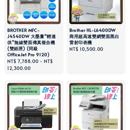
BROTHER MFC-
Brother HL-L6400DW
J4540DW 大墨量“輕連
商用超高速雙網雙面黑白
供”無線雙面傳真複合機
雷射印表機
(雙紙匣) (同級
Regular
NT$ 10,500.00
OfficeJet Pro 9120)
price
Regular
NT$ 7,788.00
-
NT$
price
12,300.00