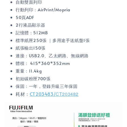
自動雙面列印
行動列印：AirPrint/Mopria
50頁ADF
2行液晶顯示器
記憶體：512MB
標準紙匣250張 ｜多用途手送紙盤1張
紙張輸出150張
連接：USB2.0、乙太網路、無線網路
體積：
415*360*352mm
重量：11.4kg
初始碳粉匣700張
保固：一年，登錄升級三年保固
耗材：
CT203483/
CT203482