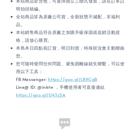
本站商品皆含稅，可選擇開立三聯式發票，請在訂單註
明抬頭統編。
全站商品皆為原廠公司貨，全新狀態不減配，非福利
品。
本站銷售商品符合原廠之加購升級保固或促銷活動資
格，請放心購買。
本島本日四點前訂貨，明日到貨，特殊狀況會主動聯絡
您。
您可隨時發問任何問題。避免因離線錯失聯繫，可以使
用以下工具：
FB Messenger:
https://goo.gl/LRHCgB
Line@ ID: @inktw ，手機使用者可直接連結
https://goo.gl/U45j3A