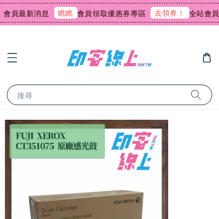
瞧瞧
去領券！
會員最新消息
會員領取優惠券專區
全站會員消
搜尋