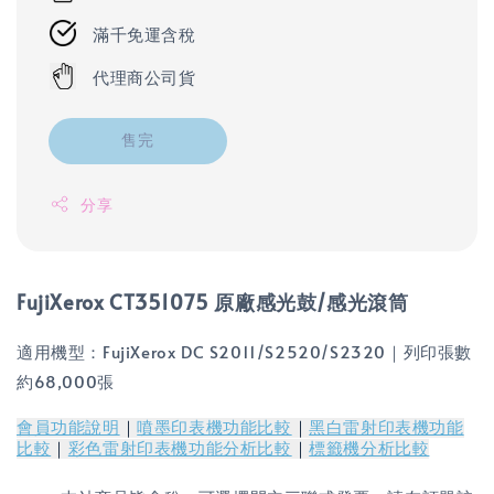
滿千免運含稅
代理商公司貨
售完
分享
FujiXerox CT351075 原廠感光鼓/感光滾筒
適用機型：FujiXerox DC S2011/S2520/S2320｜列印張數
約68,000張
會員功能說明
｜
噴墨印表機功能比較
｜
黑白雷射印表機功能
比較
｜
彩色雷射印表機功能分析比較
｜
標籤機分析比較