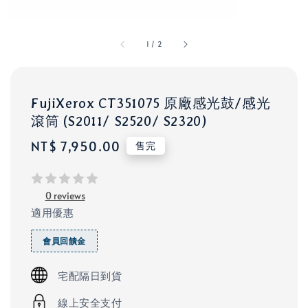
1
/
2
FujiXerox CT351075 原廠感光鼓/感光
滾筒 (S2011/ S2520/ S2320)
Regular
NT$ 7,950.00
售完
price
0 reviews
適用優惠
會員回饋金
宅配隔日到貨
線上安全支付