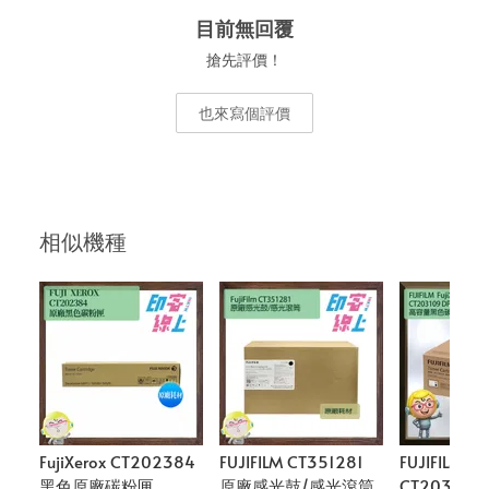
目前無回覆
搶先評價！
也來寫個評價
相似機種
FujiXerox CT202384
FUJIFILM CT351281
FUJIFILM Fuj
黑色原廠碳粉匣
原廠感光鼓/感光滾筒
CT20310