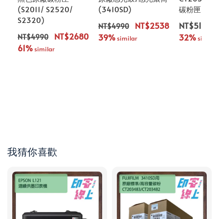
(S2011/ S2520/
(3410SD)
碳粉匣 (DP3
S2320)
NT$2538
NT$5190
NT$4990
NT$2680
39%
32%
NT$4990
 similar
 similar
61%
 similar
我猜你喜歡