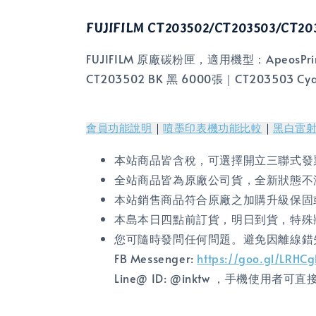
FUJIFILM CT203502/CT203503/
FUJIFILM 原廠碳粉匣，適用機型：ApeosPrint 
CT203502 BK 黑 6000張｜CT203503 C
會員功能說明
｜
噴墨印表機功能比較
｜
黑白雷
本站商品皆含稅，可選擇開立三聯式發
全站商品皆為原廠公司貨，全新狀態不
本站銷售商品符合原廠之加購升級保固
本島本日四點前訂貨，明日到貨，特殊
您可隨時發問任何問題。避免因離線錯
FB Messenger:
https://goo.gl/LRHC
Line@ ID: @inktw ，手機使用者可