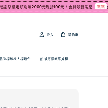
瞧瞧
祭指定類別每2000元現折100元！
會員最新消息
會員
登入
購物車
品牌標籤機 / 標籤帶
熱感應標籤單據機