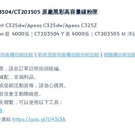
CT203504/CT203505 原廠黑彩高容量碳粉匣
C325dw/Apeos C325dw/Apeos C325Z
yan 藍 4000張｜CT203504 Y 黃 4000張｜CT203505 Ｍ 洋
射印表機功能比較
｜
彩色雷射印表機功能分析比較
｜
標籤機分析比
票，請在訂單註明抬頭統編。
減配，非福利品。
或促銷活動資格，請放心購買。
狀況會主動聯絡您。
失聯繫，可以使用以下工具：
gB
直接連結
https://goo.gl/U45j3A