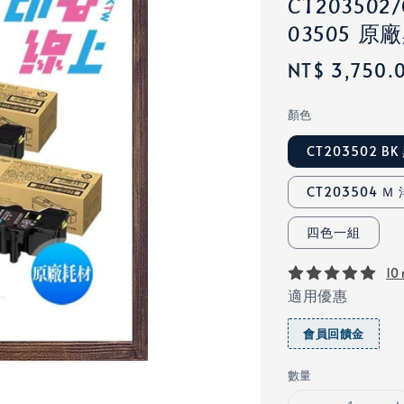
CT203502/
03505 原
Regular
NT$ 3,750.
price
顏色
CT203502 BK
CT203504 Ｍ
四色一組
10 
適用優惠
會員回饋金
數量