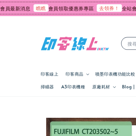
瞧瞧
去領券！
員最新消息
會員領取優惠券專區
全站會員消
搜
印客線上
印客商品
噴墨印表機功能比較
掃瞄器
A3印表機種
原廠耗材
Blog