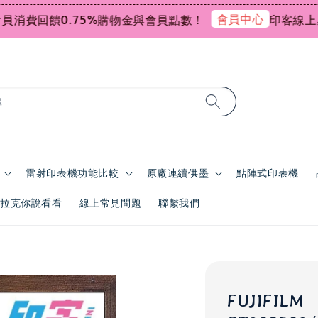
會員中心
費回饋0.75%購物金與會員點數！
印客線上感謝
尋
雷射印表機功能比較
原廠連續供墨
點陣式印表機
 | 拉克你說看看
線上常見問題
聯繫我們
FUJIFILM