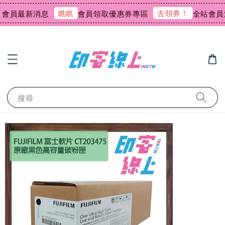
瞧瞧
去領券！
會員最新消息
會員領取優惠券專區
全站會員消
搜尋