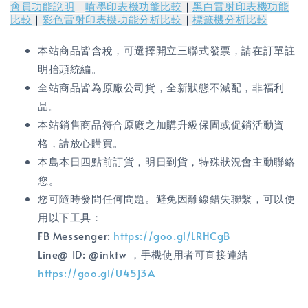
會員功能說明
｜
噴墨印表機功能比較
｜
黑白雷射印表機功能
比較
｜
彩色雷射印表機功能分析比較
｜
標籤機分析比較
本站商品皆含稅，可選擇開立三聯式發票，請在訂單註
明抬頭統編。
全站商品皆為原廠公司貨，全新狀態不減配，非福利
品。
本站銷售商品符合原廠之加購升級保固或促銷活動資
格，請放心購買。
本島本日四點前訂貨，明日到貨，特殊狀況會主動聯絡
您。
您可隨時發問任何問題。避免因離線錯失聯繫，可以使
用以下工具：
FB Messenger:
https://goo.gl/LRHCgB
Line@ ID: @inktw ，手機使用者可直接連結
https://goo.gl/U45j3A