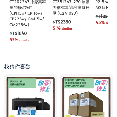
CT202267 原廠高容
CT351267~270 原廠
P215b/ M2
量黑彩碳粉匣
黑彩標準/高容量碳粉
M215fw)
(CP115w/ CP116w/
匣 (C2410SD)
NT$2290
CP225w/ CM115w/
NT$2350
45%
 similar
CM225fw)
51%
 similar
NT$1840
57%
 similar
我猜你喜歡