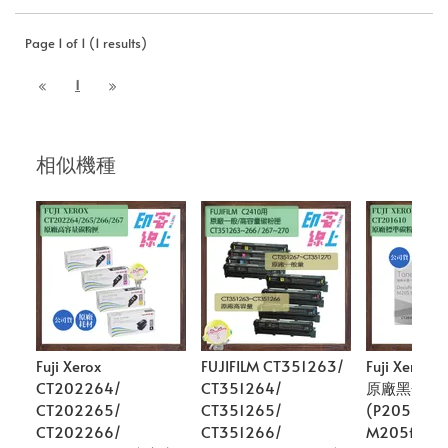
Page 1 of 1 (1 results)
1
相似機種
Fuji Xerox
FUJIFILM CT351263/
Fuji Xerox 
CT202264/
CT351264/
原廠黑色碳
CT202265/
CT351265/
(P205b/ M
CT202266/
CT351266/
M205f/ M2