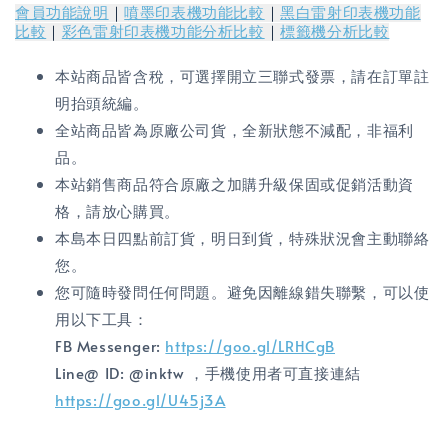
會員功能說明
｜
噴墨印表機功能比較
｜
黑白雷射印表機功能
比較
｜
彩色雷射印表機功能分析比較
｜
標籤機分析比較
本站商品皆含稅，可選擇開立三聯式發票，請在訂單註
明抬頭統編。
全站商品皆為原廠公司貨，全新狀態不減配，非福利
品。
本站銷售商品符合原廠之加購升級保固或促銷活動資
格，請放心購買。
本島本日四點前訂貨，明日到貨，特殊狀況會主動聯絡
您。
您可隨時發問任何問題。避免因離線錯失聯繫，可以使
用以下工具：
FB Messenger:
https://goo.gl/LRHCgB
Line@ ID: @inktw ，手機使用者可直接連結
https://goo.gl/U45j3A