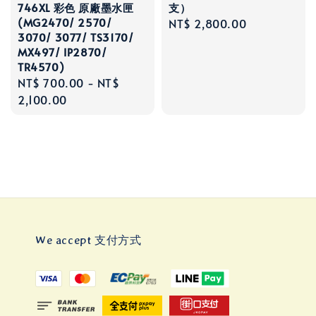
746XL 彩色 原廠墨水匣
支）
(MG2470/ 2570/
Regular
NT$ 2,800.00
3070/ 3077/ TS3170/
price
MX497/ IP2870/
TR4570)
Regular
NT$ 700.00
-
NT$
price
2,100.00
We accept 支付方式