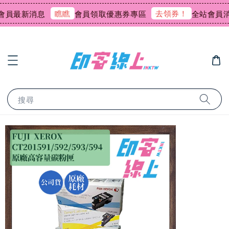
瞧瞧
去領券！
員最新消息
會員領取優惠券專區
全站會員消費
搜尋