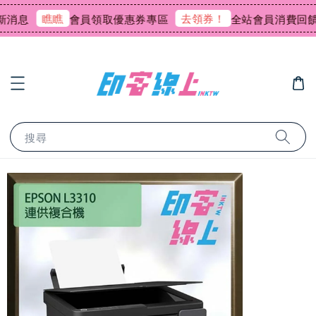
瞧瞧
去領券！
會員領取優惠券專區
全站會員消費回饋0.75
搜尋