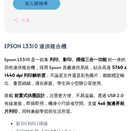
加入購物車
分享
EPSON L3310 連供複合機
Epson L3310 是一款集
列印、影印、掃描三合一功能
於一身的
四色連供複合機，採用 Epson 原廠連供系統，結合高達
5760 x
1440 dpi 列印解析度
，不論是文件還是彩色圖片，都能穩定輸
出、畫質細膩，適合家庭、學生與小型辦公室使用。
搭載
前置式供墨設計
，注墨更方便、不易溢漏。透過 USB 2.0
有線連接，即插即用，機身小巧節省空間。支援
4x6 無邊界相
片列印
，同時兼顧學習與生活所需。
影印/列印/掃描