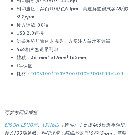
列印解析度: 5760*1440dpi
列印速度：黑白11/彩色6 ipm｜高速鮮艷
模式黑18/彩
9.2ppm
後方進紙100張
USB 2.0連接
供墨系統前置內嵌機身，方便注入墨水不漏墨
4x6相片無邊界列印
體積：361mm*317mm*162mm
1年保固
耗材：
T00V100/T00V200/T00V300/T00V400
可參考同級機種
EPSON L3110黑
、
L3116白
（連供）｜支援4x6無邊界列印、
後方100張進紙、列印速度：精細品質黑10/彩5ipm，草稿