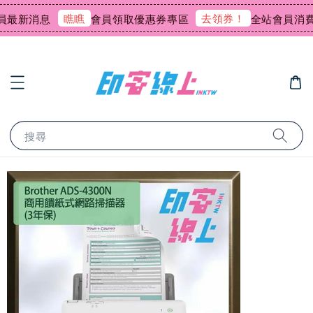
瞧瞧
去領券！
新消息
會員領取優惠券專區
全站會員消費回饋
搜尋