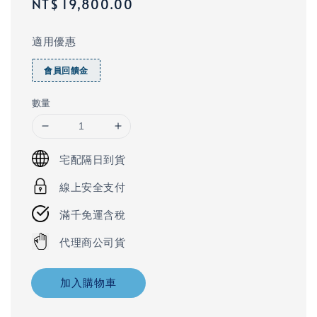
Regular
NT$ 19,800.00
price
適用優惠
會員回饋金
數量
宅配隔日到貨
線上安全支付
滿千免運含稅
代理商公司貨
加入購物車