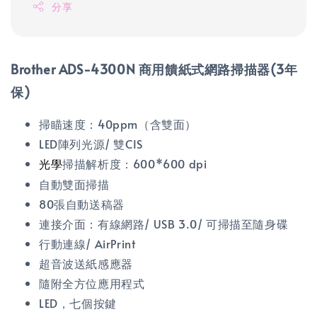
分享
Brother ADS-4300N 商用饋紙式網路掃描器(3年
保)
掃瞄速度：40ppm（含雙面）
LED陣列光源/ 雙CIS
掃描解析度：600*600 dpi
光學
自動雙面掃描
80張自動送稿器
連接介面：有線網路/ USB 3.0/ 可掃描至隨身碟
行動連線/ AirPrint
超音波送紙感應器
隨附全方位應用程式
LED，七個按鍵