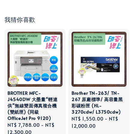
我猜你喜歡
BROTHER MFC-
Brother TN-263/ TN-
J4540DW 大墨量“輕連
267 原廠標準/ 高容量黑
供”無線雙面傳真複合機
彩碳粉匣 (HL-
(雙紙匣) (同級
3270cdw/ L3750cdw)
OfficeJet Pro 9120)
Regular
NT$ 1,550.00
-
NT$
Regular
NT$ 7,788.00
-
NT$
price
12,000.00
price
12,300.00