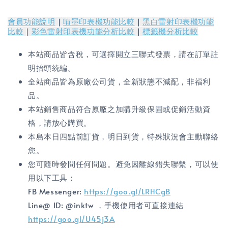
會員功能說明
｜
噴墨印表機功能比較
｜
黑白雷射印表機功能
比較
｜
彩色雷射印表機功能分析比較
｜
標籤機分析比較
本站商品皆含稅，可選擇開立三聯式發票，請在訂單註
明抬頭統編。
全站商品皆為原廠公司貨，全新狀態不減配，非福利
品。
本站銷售商品符合原廠之加購升級保固或促銷活動資
格，請放心購買。
本島本日四點前訂貨，明日到貨，特殊狀況會主動聯絡
您。
您可隨時發問任何問題。避免因離線錯失聯繫，可以使
用以下工具：
FB Messenger:
https://goo.gl/LRHCgB
Line@ ID: @inktw ，手機使用者可直接連結
https://goo.gl/U45j3A