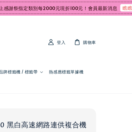
瞧瞧
祭指定類別每2000元現折100元！
會員最新消息
會
登入
購物車
品牌標籤機 / 標籤帶
熱感應標籤單據機
2110 黑白高速網路連供複合機