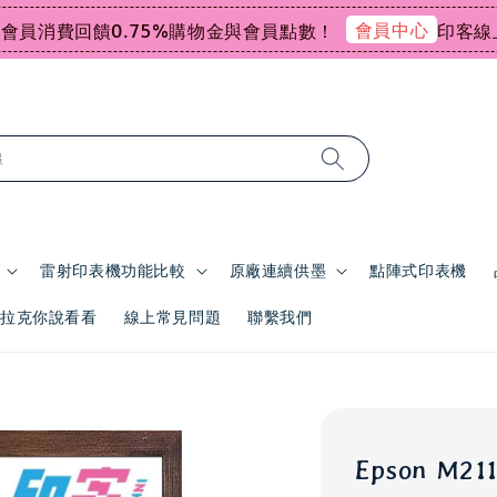
會員中心
消費回饋0.75%購物金與會員點數！
印客線上感謝
尋
雷射印表機功能比較
原廠連續供墨
點陣式印表機
 | 拉克你說看看
線上常見問題
聯繫我們
Epson M