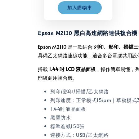
加入購物車
Epson M2110 黑白高速網路連供複合機
Epson M2110 是一款結合
列印、影印、掃描三
具備乙太網路連線功能，適合多台電腦共用設
搭載
1.44 吋 LCD 液晶面板
，操作簡單易懂，列
門級商用複合機。
列印/影印/掃描/乙太網路
列印速度：正常模式15ipm｜草稿模式3
1.44吋液晶面板
黑墨防水
標準進紙150張
連接方式：USB/乙太網路