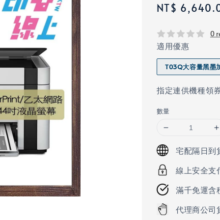
Regular
NT$ 6,640.
price
0 r
適用優惠
T03Q大容量黑墨
指定連供機種領券
數量
宅配隔日到
線上安全支
滿千免運含
代理商公司