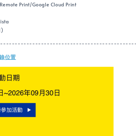
emote Print/Google Cloud Print
sta
)
-----------------------------------------------
錄位置