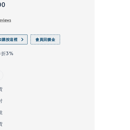
00
eviews
加購按這裡
會員回饋金
折3%​
貨
付
稅
貨