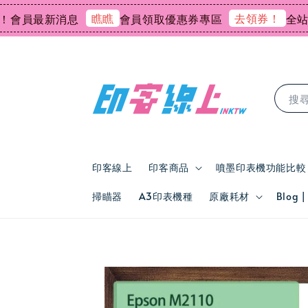
瞧瞧
去領券！
員最新消息
會員領取優惠券專區
全站會員
搜
印客線上
印客商品
噴墨印表機功能比較
掃瞄器
A3印表機種
原廠耗材
Blog