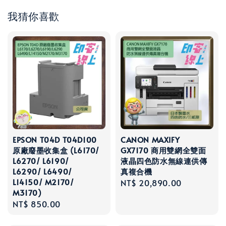
我猜你喜歡
EPSON T04D T04D100
CANON MAXIFY
原廠廢墨收集盒 (L6170/
GX7170 商用雙網全雙面
L6270/ L6190/
液晶四色防水無線連供傳
L6290/ L6490/
真複合機
L14150/ M2170/
Regular
NT$ 20,890.00
M3170)
price
Regular
NT$ 850.00
price