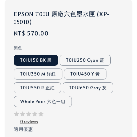
EPSON T01U 原廠六色墨水匣 (XP-
15010)
Regular
NT$ 570.00
price
顏色
T01U150 BK 黑
T01U250 Cyan 藍
T01U350 M 洋紅
T01U450 Y 黃
T01U550 R 正紅
T01U650 Gray 灰
Whole Pack 六色一組
0 reviews
適用優惠