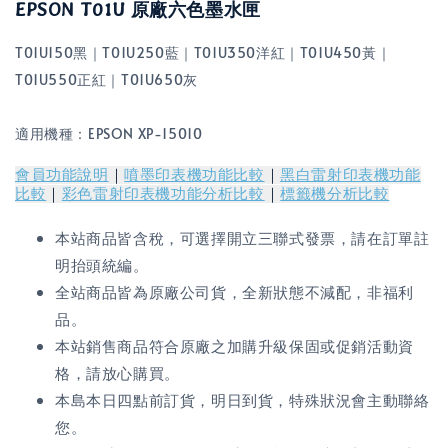
EPSON T01U 原廠六色墨水匣
T01U150黑｜T01U250藍｜T01U350洋紅｜T01U450黃｜
T01U550正紅｜T01U650灰
適用機種：EPSON XP-15010
會員功能說明
｜
噴墨印表機功能比較
｜
黑白雷射印表機功能
比較
｜
彩色雷射印表機功能分析比較
｜
標籤機分析比較
本站商品皆含稅，可選擇開立三聯式發票，請在訂單註
明抬頭統編。
全站商品皆為原廠公司貨，全新狀態不減配，非福利
品。
本站銷售商品符合原廠之加購升級保固或促銷活動資
格，請放心購買。
本島本日四點前訂貨，明日到貨，特殊狀況會主動聯絡
您。