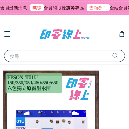
瞧瞧
去領券！
員最新消息
會員領取優惠券專區
全站會員消
搜尋