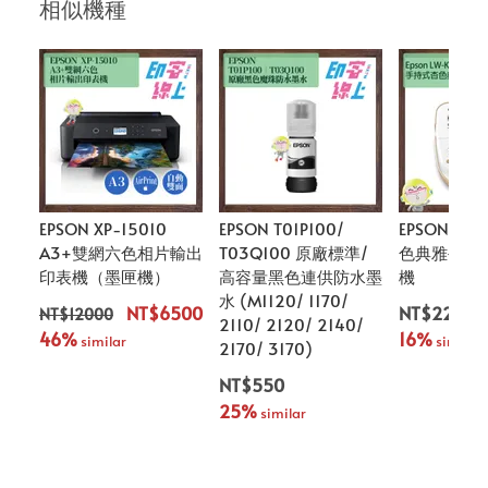
相似機種
EPSON XP-15010
EPSON T01P100/
EPSON LW-
A3+雙網六色相片輸出
T03Q100 原廠標準/
色典雅手持
印表機（墨匣機）
高容量黑色連供防水墨
機
水 (M1120/ 1170/
NT$6500
NT$2290
NT$12000
2110/ 2120/ 2140/
46%
16%
 similar
 similar
2170/ 3170)
NT$550
25%
 similar