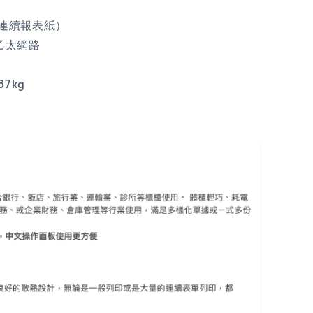
連續報表紙）
/乙太網路
87kg