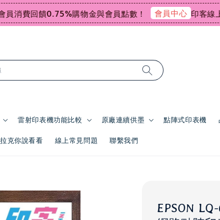
會員中心
費回饋0.75%購物金與會員點數！
印客線上感謝祭
尋
雷射印表機功能比較
原廠連續供墨
點陣式印表機
 | 拉克你說看看
線上常見問題
聯繫我們
EPSON LQ