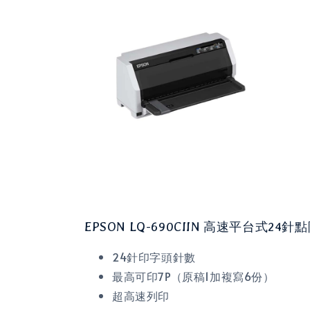
EPSON LQ-690CIIN 高速平台式24
24針印字頭針數
最高可印7P（原稿1加複寫6份）
超高速列印