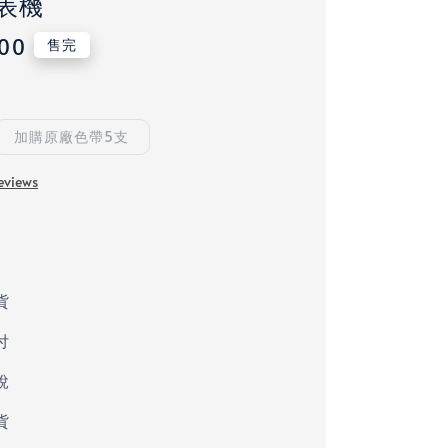
表機
.00
售完
加購原廠色帶5支
eviews
貨
付
稅
貨