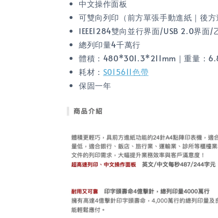
中文操作面板
可雙向列印（前方單張手動進紙｜後方
IEEE1284雙向並行界面/USB 2.0界面
總列印量4千萬行
體積：480*301.3*211mm｜重量：6.
耗材：
S015611色帶
保固一年