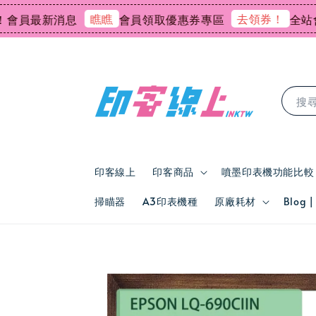
瞧瞧
去領券！
最新消息
會員領取優惠券專區
全站會員消
搜
印客線上
印客商品
噴墨印表機功能比較
掃瞄器
A3印表機種
原廠耗材
Blog