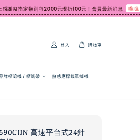
瞧瞧
指定類別每2000元現折100元！
會員最新消息
會員
登入
購物車
品牌標籤機 / 標籤帶
熱感應標籤單據機
-690CIIN 高速平台式24針