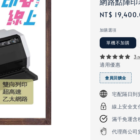
網路點陣印
Regular
NT$ 19,400
price
加購選項
單機不加購
3 r
適用優惠
會員回饋金
宅配隔日到
線上安全支
滿千免運含
代理商公司