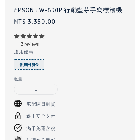
EPSON LW-600P 行動藍芽手寫標籤機
Regular
NT$ 3,350.00
price
2 reviews
適用優惠
會員回饋金
數量
宅配隔日到貨
線上安全支付
滿千免運含稅