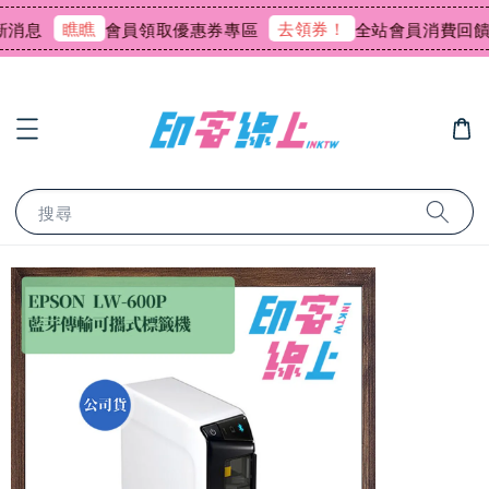
瞧瞧
去領券！
會員領取優惠券專區
全站會員消費回饋0.75
搜尋