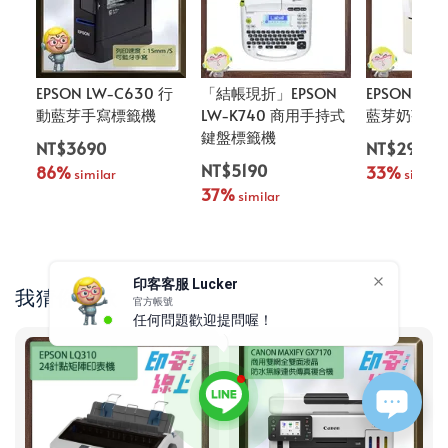
EPSON LW-C630 行
「結帳現折」EPSON
EPSON LW
動藍芽手寫標籤機
LW-K740 商用手持式
藍芽奶茶標
鍵盤標籤機
NT$3690
NT$2900
NT$5190
86%
33%
 similar
 similar
37%
 similar
印客客服 Lucker
我猜你喜歡
官方帳號
任何問題歡迎提問喔！