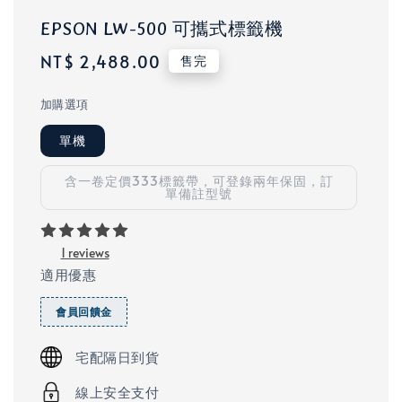
EPSON LW-500 可攜式標籤機
Regular
NT$ 2,488.00
售完
price
加購選項
單機
含一卷定價333標籤帶，可登錄兩年保固，訂
單備註型號
1 reviews
適用優惠
會員回饋金
宅配隔日到貨
線上安全支付