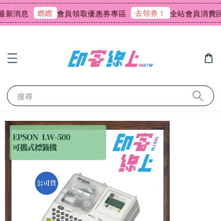
瞧瞧
去領券！
消息
會員領取優惠券專區
全站會員消費回饋0
搜尋