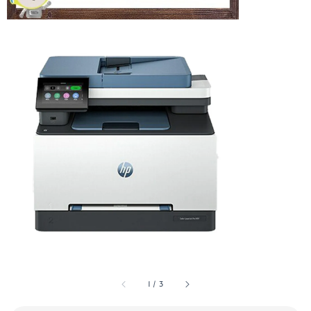
1
/
3