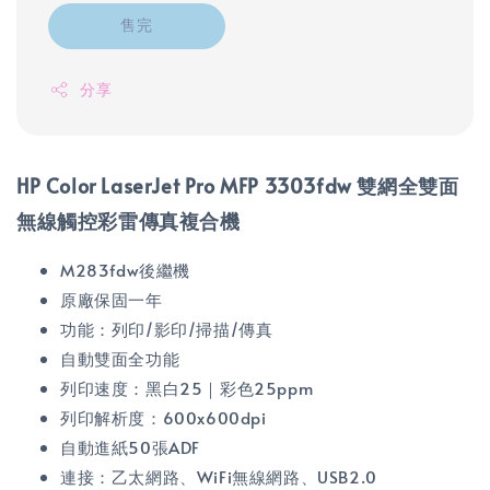
售完
分享
HP Color LaserJet Pro MFP 3303fdw 雙網全雙面
無線觸控彩雷傳真複合機
M283fdw後繼機
原廠保固一年
功能：列印/影印/掃描/傳真
自動雙面全功能
列印速度：黑白25｜彩色25ppm
列印解析度：600x600dpi
自動進紙50張ADF
連接：乙太網路、WiFi無線網路、USB2.0