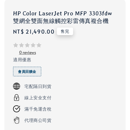
HP Color LaserJet Pro MFP 3303fdw
雙網全雙面無線觸控彩雷傳真複合機
Regular
NT$ 21,490.00
售完
price
0 reviews
適用優惠
會員回饋金
宅配隔日到貨
線上安全支付
滿千免運含稅
代理商公司貨