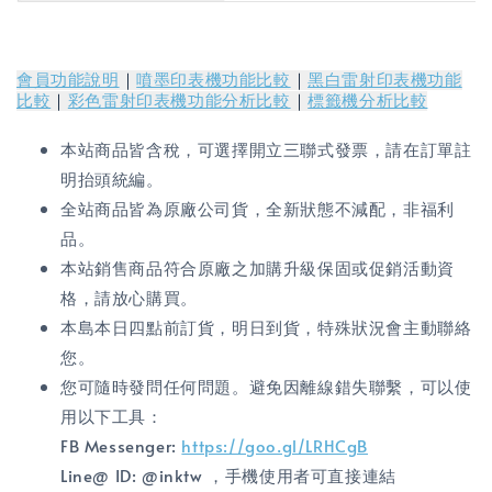
會員功能說明
｜
噴墨印表機功能比較
｜
黑白雷射印表機功能
比較
｜
彩色雷射印表機功能分析比較
｜
標籤機分析比較
本站商品皆含稅，可選擇開立三聯式發票，請在訂單註
明抬頭統編。
全站商品皆為原廠公司貨，全新狀態不減配，非福利
品。
本站銷售商品符合原廠之加購升級保固或促銷活動資
格，請放心購買。
本島本日四點前訂貨，明日到貨，特殊狀況會主動聯絡
您。
您可隨時發問任何問題。避免因離線錯失聯繫，可以使
用以下工具：
FB Messenger:
https://goo.gl/LRHCgB
Line@ ID: @inktw ，手機使用者可直接連結