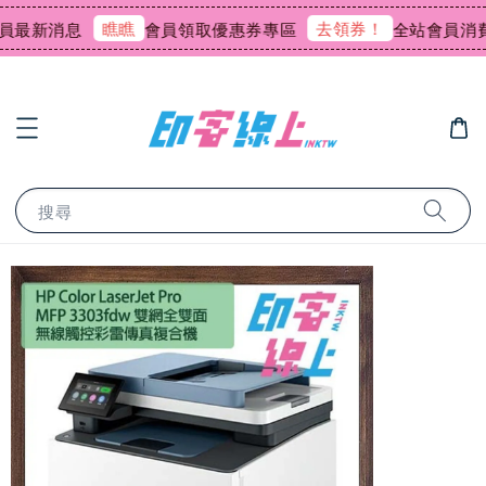
瞧瞧
去領券！
新消息
會員領取優惠券專區
全站會員消費回饋
搜尋