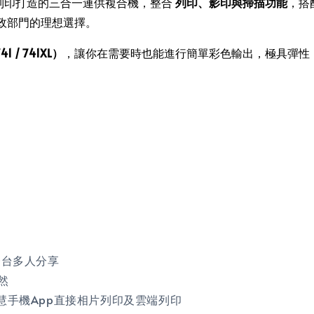
黑白文件列印打造的三合一連供複合機，整合
列印、影印與掃描功能
，搭
政部門的理想選擇。
 / 741XL）
，讓你在需要時也能進行簡單彩色輸出，極具彈性
式，一台多人分享
然
LPHY 智慧手機App直接相片列印及雲端列印