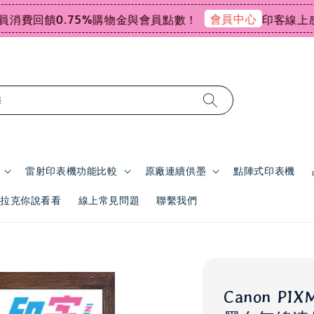
會員中心
回饋0.75%購物金與會員點數！
印客線上感謝祭指
尋
雷射印表機功能比較
原廠連續供墨
點陣式印表機
 | 拉克你說看看
線上常見問題
聯繫我們
Canon P