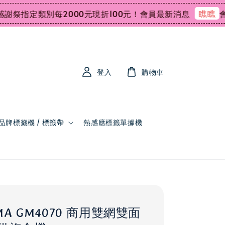
瞧瞧
定類別每2000元現折100元！
會員最新消息
會員領
登入
購物車
品牌標籤機 / 標籤帶
熱感應標籤單據機
IXMA GM4070 商用雙網雙面