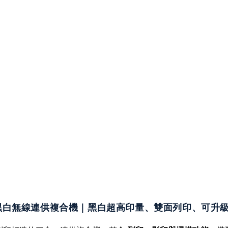
雙面黑白無線連供複合機
｜黑白超高印量、雙面列印、可升