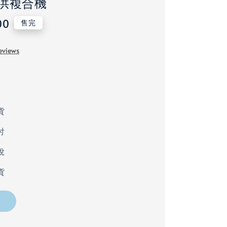
供複合機
00
售完
eviews
貨
付
稅
貨