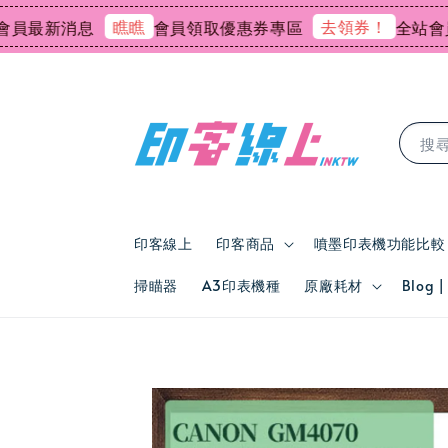
瞧瞧
去領券！
新消息
會員領取優惠券專區
全站會員消費
搜
印客線上
印客商品
噴墨印表機功能比較
掃瞄器
A3印表機種
原廠耗材
Blog