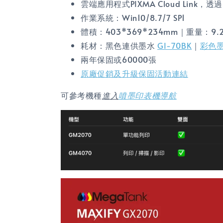
雲端應用程式PIXMA Cloud Link
作業系統：Win10/8.7/7 SP1
體積：403*369*234mm｜重量：9.2
耗材：黑色連供墨水
GI-70BK
｜
彩色墨水
兩年保固或60000張
原廠促銷及升級保固活動連結
可參考機種
進入
噴墨印表機導航