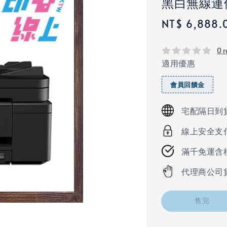
黑白無線連
Regular
NT$ 6,888.
price
0 r
適用優惠
會員回饋金
宅配隔日到
線上安全支
滿千免運含
代理商公司
售完