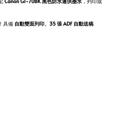
配
Canon GI-70BK 黑色防水連供墨水
，列印成
！具備
自動雙面列印、35 張 ADF 自動送稿