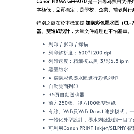
Canon PIXMA GM4070 是一台專為
本極低，品質穩定，是學校、企業、補教與行
特別之處在於本機支援
加購彩色墨水匣（CL-741
器、雙進紙設計
，大量文件處理也不怕塞車。
列印 / 影印 / 掃描
列印解析度：600*1200 dpi
列印速度：精細模式黑13/彩6.8 ipm
黑墨防水
可選購彩色墨水匣進行彩色列印
自動雙面列印
35頁自動送稿器
前方250張、後方100張雙進紙
有線、WiFi及WiFi Direct 連接模
一體化外型設計，墨水剩餘狀態一目了
可利用Canon PRINT Inkjet/SE