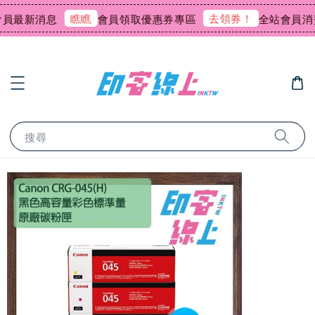
瞧瞧
去領券！
最新消息
會員領取優惠券專區
全站會員消費回
搜尋