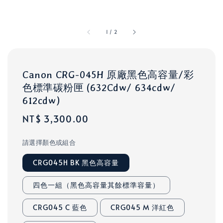
1
/
2
Canon CRG-045H 原廠黑色高容量/彩
色標準碳粉匣 (632Cdw/ 634cdw/
612cdw)
Regular
NT$ 3,300.00
price
請選擇顏色或組合
CRG045H BK 黑色高容量
四色一組（黑色高容量其餘標準容量）
CRG045 C 藍色
CRG045 M 洋紅色