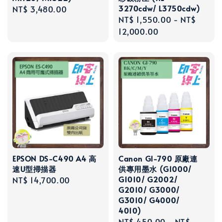
3270cdw/ L3750cdw)
Regular
NT$ 3,480.00
Regular
NT$ 1,550.00
-
NT$
price
price
12,000.00
EPSON DS-C490 A4 高
Canon GI-790 原廠連
速U型掃描器
供專用墨水 (G1000/
G1010/ G2002/
Regular
NT$ 14,700.00
G2010/ G3000/
price
G3010/ G4000/
4010)
Regular
NT$ 450.00
-
NT$