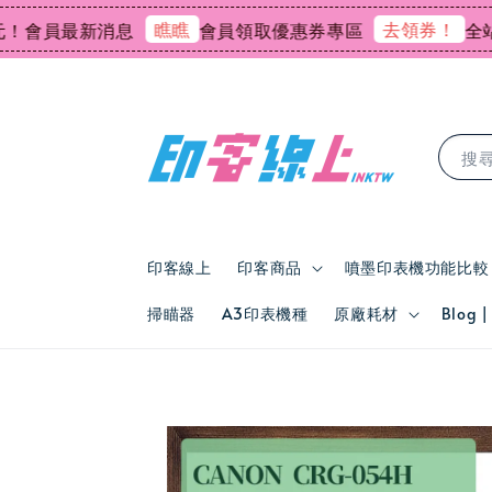
瞧瞧
去領券！
會員最新消息
會員領取優惠券專區
全站會員
搜
印客線上
印客商品
噴墨印表機功能比較
掃瞄器
A3印表機種
原廠耗材
Blog