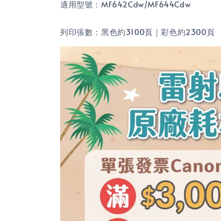
適用型號：MF642Cdw/MF644Cdw
列印張數：黑色約3100頁｜彩色約2300頁