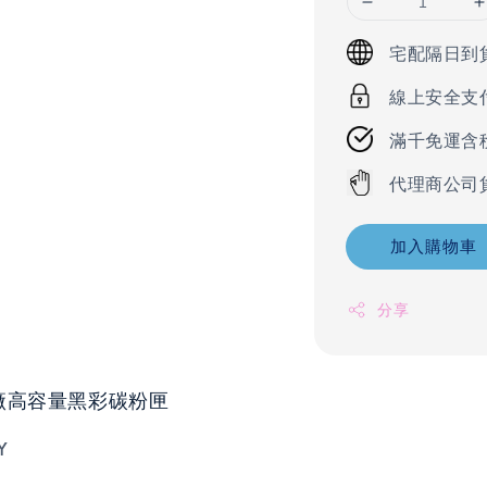
宅配隔日到
線上安全支
滿千免運含
代理商公司
加入購物車
分享
 原廠高容量黑彩碳粉匣
Y