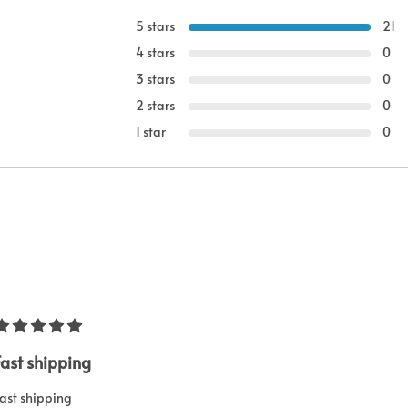
5 stars
21
4 stars
0
3 stars
0
2 stars
0
1 star
0
Fast shipping
ast shipping