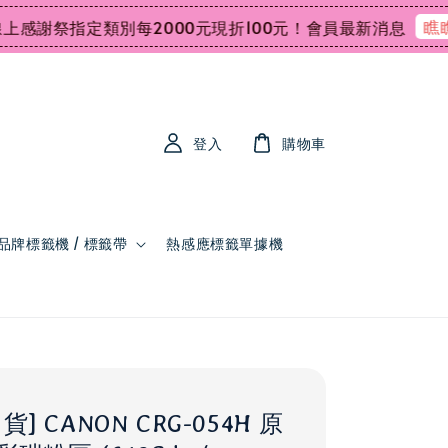
瞧瞧
謝祭指定類別每2000元現折100元！
會員最新消息
會
登入
購物車
品牌標籤機 / 標籤帶
熱感應標籤單據機
] CANON CRG-054H 原