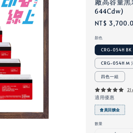
廠高容量黑彩
644Cdw)
Regular
NT$ 3,700.
price
顏色
CRG-054H BK
CRG-054H M
四色一組
21 
適用優惠
會員回饋金
數量