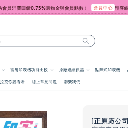
會員中心
消費回饋0.75%購物金與會員點數！
印客線上感
尋
雷射印表機功能比較
原廠連續供墨
點陣式印表機
 | 拉克你說看看
線上常見問題
聯繫我們
[正原廠公司貨