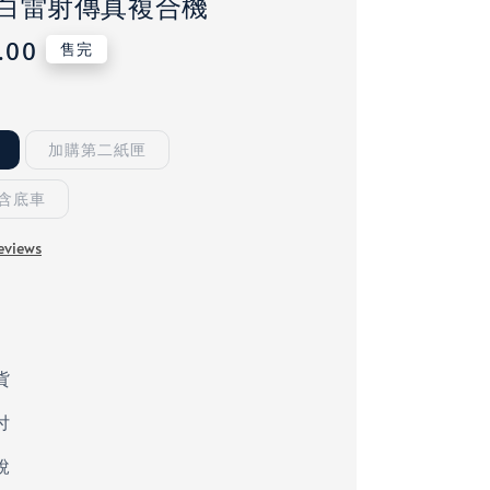
白雷射傳真複合機
.00
售完
加購第二紙匣
含底車
eviews
貨
付
稅