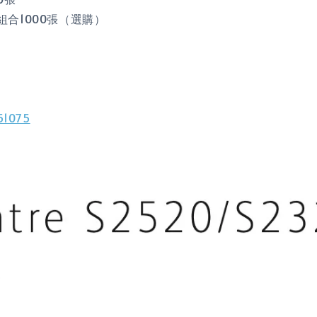
合1000張（選購）
1075