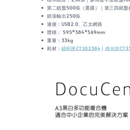
第二紙盤500張（選購）｜第三四紙盤組
紙張輸出250張
連接：USB2.0、乙太網路
體積：
595*584*569mm
重量：33kg
耗材：
碳粉匣CT202384
｜
感光鼓CT35