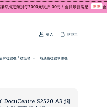
瞧瞧
定類別每2000元現折100元！
會員最新消息
會員領
登入
購物車
品牌標籤機 / 標籤帶
熱感應標籤單據機
X DocuCentre S2520 A3 網