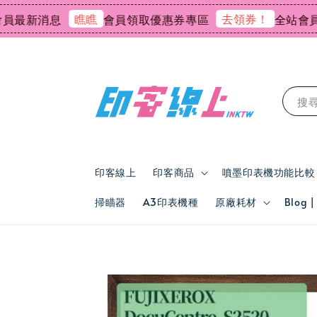
瞧瞧
去領券！
新消息
會員領取優惠券專區
全站會員消費回
搜
印客線上
印客商品
噴墨印表機功能比較
掃瞄器
A3印表機種
原廠耗材
Blog