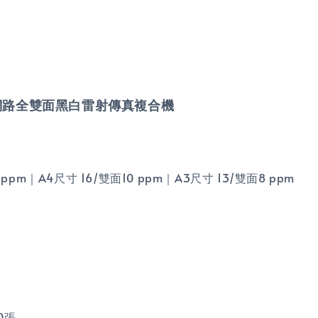
20 A3 網路全雙面黑白雷射傳真複合機
ppm｜A4尺寸 16/雙面10 ppm｜A3尺寸 13/雙面8 ppm
0張