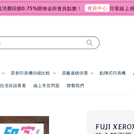
會員中心
饋0.75%購物金與會員點數！
印客線上感謝祭指
尋
雷射印表機功能比較
原廠連續供墨
點陣式印表機
 | 拉克你說看看
線上常見問題
聯繫我們
FUJI XERO