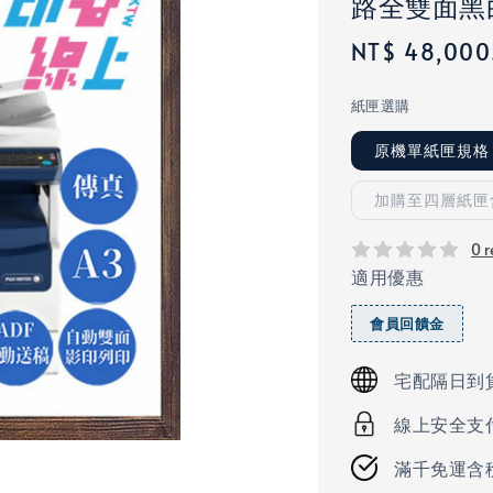
路全雙面黑
Regular
NT$ 48,000
price
紙匣選購
原機單紙匣規格
加購至四層紙匣
0 r
適用優惠
會員回饋金
宅配隔日到
線上安全支
滿千免運含