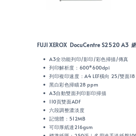
FUJI XEROX DocuCentre S25
A3全功能列印/影印/彩色掃描/傳真
列印解析度：600*600dpi
列印複印速度：A4 LEF橫向 25/雙面18 
黑白彩色掃瞄28 ppm
A3自動雙面列印影印掃描
110頁雙面ADF
六段調整濃淡度
記憶體：512MB
可印厚紙達216gsm
標準紙匣：250張｜多用途手送紙盤10