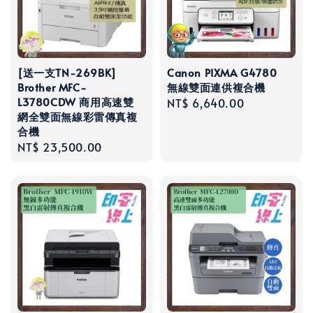
[送一支TN-269BK]
Canon PIXMA G4780
Brother MFC-
無線雙面連供複合機
L3780CDW 商用高速雙
Regular
NT$ 6,640.00
網全雙面無線彩雷傳真複
price
合機
Regular
NT$ 23,500.00
price