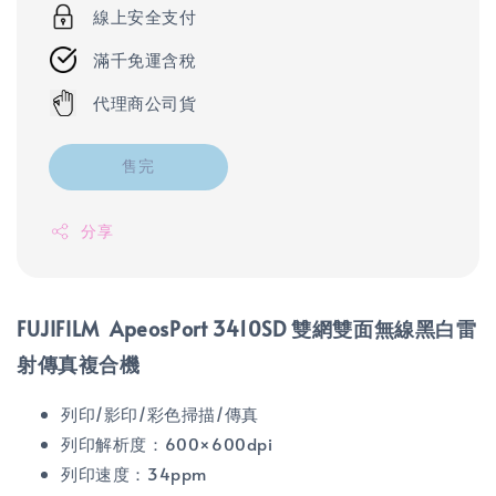
線上安全支付
滿千免運含稅
代理商公司貨
售完
分享
FUJIFILM ApeosPort 3410SD 雙網雙面無線黑白雷
射傳真複合機
列印/影印/彩色掃描/傳真
列印解析度：600×600dpi
列印速度：34ppm