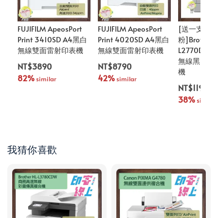
FUJIFILM ApeosPort
FUJIFILM ApeosPort
[送一支原
Print 3410SD A4黑白
Print 4020SD A4黑白
粉]Brother 
無線雙面雷射印表機
無線雙面雷射印表機
L2770DW
無線黑白雷
NT$3890
NT$8790
機
82%
42%
 similar
 similar
NT$11900
38%
 similar
我猜你喜歡