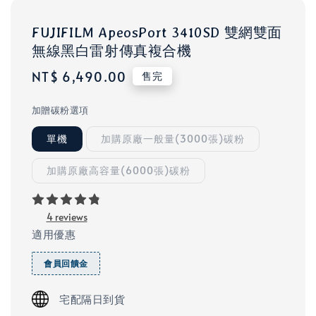
FUJIFILM ApeosPort 3410SD 雙網雙面
無線黑白雷射傳真複合機
Regular
NT$ 6,490.00
售完
price
加贈碳粉選項
單機
加購原廠一般量(3000張)碳粉
加購原廠高容量(6000張)碳粉
4 reviews
適用優惠
會員回饋金
宅配隔日到貨