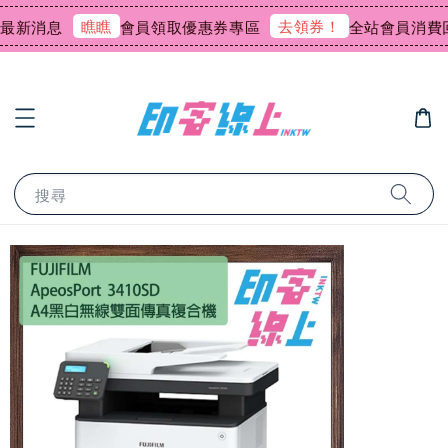
瞧瞧
去領券！
新消息
會員領取優惠券專區
全站會員消費回饋0
搜尋