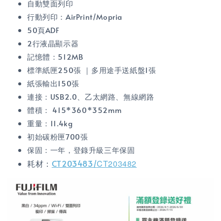
自動雙面列印
行動列印：AirPrint/Mopria
50頁ADF
2行液晶顯示器
記憶體：512MB
標準紙匣250張 ｜多用途手送紙盤1張
紙張輸出150張
連接：USB2.0、乙太網路、無線網路
體積：
415*360*352mm
重量：11.4kg
初始碳粉匣700張
保固：一年，登錄升級三年保固
耗材：
CT203483/
CT203482