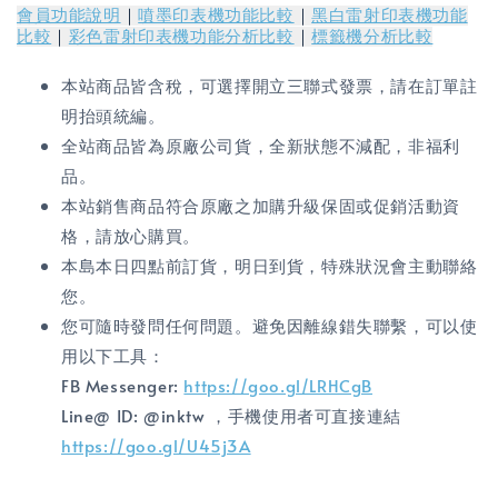
會員功能說明
｜
噴墨印表機功能比較
｜
黑白雷射印表機功能
比較
｜
彩色雷射印表機功能分析比較
｜
標籤機分析比較
本站商品皆含稅，可選擇開立三聯式發票，請在訂單註
明抬頭統編。
全站商品皆為原廠公司貨，全新狀態不減配，非福利
品。
本站銷售商品符合原廠之加購升級保固或促銷活動資
格，請放心購買。
本島本日四點前訂貨，明日到貨，特殊狀況會主動聯絡
您。
您可隨時發問任何問題。避免因離線錯失聯繫，可以使
用以下工具：
FB Messenger:
https://goo.gl/LRHCgB
Line@ ID: @inktw ，手機使用者可直接連結
https://goo.gl/U45j3A