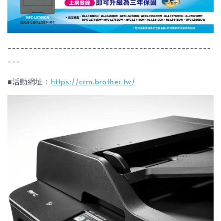
------------------------------------------------
---
■活動網址：
https://crm.brother.tw/