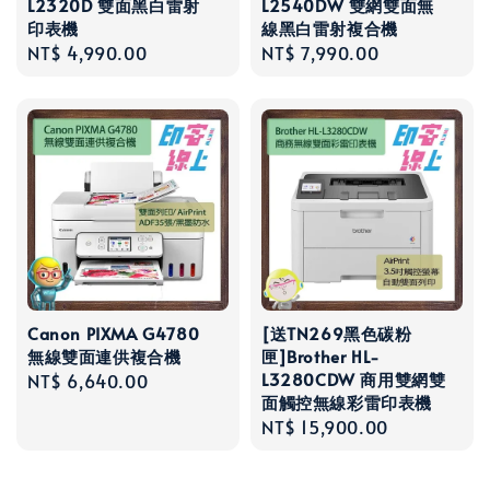
L2320D 雙面黑白雷射
L2540DW 雙網雙面無
印表機
線黑白雷射複合機
Regular
NT$ 4,990.00
Regular
NT$ 7,990.00
price
price
Canon PIXMA G4780
[送TN269黑色碳粉
無線雙面連供複合機
匣]Brother HL-
L3280CDW 商用雙網雙
Regular
NT$ 6,640.00
面觸控無線彩雷印表機
price
Regular
NT$ 15,900.00
price