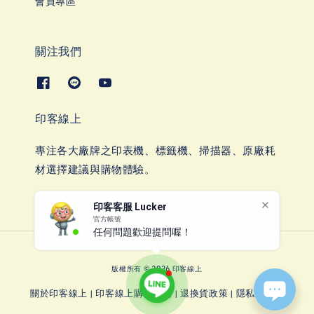
會員專區
關注我們
印客線上
專注各大廠牌之印表機、標籤機、掃描器、原廠耗
材選擇建議與購物體驗。
印客客服 Lucker
官方帳號
任何問題歡迎提問喔！
版權所有 © 2026 印客線上
關於印客線上
印客線上購物說明
退換貨政策
隱私權政策
|
|
|