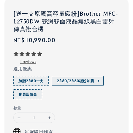
[送一支原廠高容量碳粉]Brother MFC-
L2750DW 雙網雙面液晶無線黑白雷射
傳真複合機
Regular
NT$ 10,990.00
price
1 reviews
適用優惠
加贈2480一支
2460/2480碳粉加購
會員回饋金
數量
宅配隔日到貨