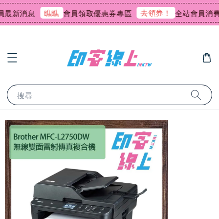
瞧瞧
去領券！
新消息
會員領取優惠券專區
全站會員消費回饋
搜尋