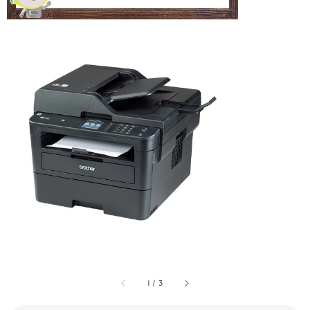
1
/
3