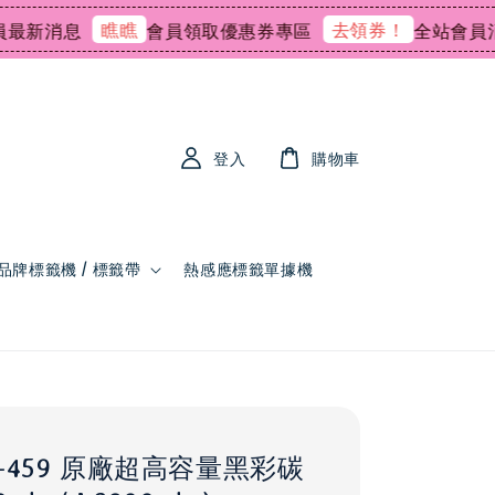
瞧瞧
去領券！
新消息
會員領取優惠券專區
全站會員消費
登入
購物車
品牌標籤機 / 標籤帶
熱感應標籤單據機
 TN-459 原廠超高容量黑彩碳