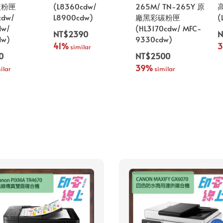
碳粉匣
(L8360cdw/
265M/ TN-265Y 原
cdw/
L8900cdw)
廠黑彩碳粉匣
(
dw/
(HL3170cdw/ MFC-
NT$2390
N
dw)
9330cdw)
41%
 similar
0
NT$2500
39%
ilar
 similar