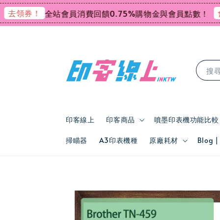
去領券！
會員
全站會員消費回饋0.75%購物金與會員點數！
搜
印客線上
印客商品
噴墨印表機功能比較
掃瞄器
A3印表機種
原廠耗材
Blog