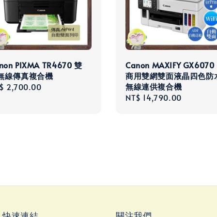
non PIXMA TR4670 雙
Canon MAXIFY GX6070
無線傳真複合機
商用雙網雙面液晶四色防
無線連供複合機
gular
$ 2,700.00
Regular
NT$ 14,790.00
ce
price
ks 快速連結
關注我們