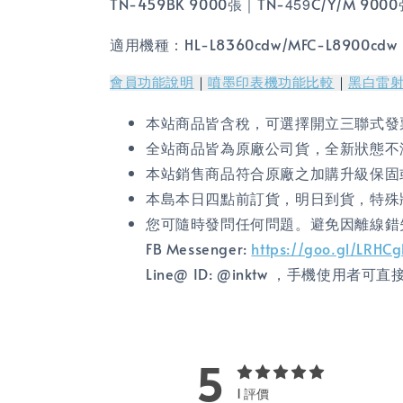
TN-459BK 9000張｜TN-
459
C/Y/M 900
適用機種：HL-L8360cdw/MFC-L8900cdw
會員功能說明
｜
噴墨印表機功能比較
｜
黑白雷
本站商品皆含稅，可選擇開立三聯式發
全站商品皆為原廠公司貨，全新狀態不
本站銷售商品符合原廠之加購升級保固
本島本日四點前訂貨，明日到貨，特殊
您可隨時發問任何問題。避免因離線錯
FB Messenger:
https://goo.gl/LRHC
Line@ ID: @inktw ，手機使用者可
5
1 評價