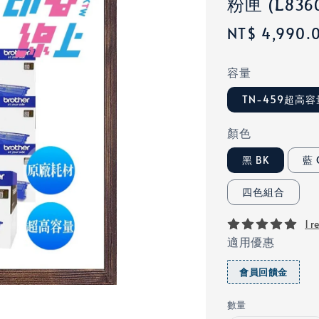
粉匣 (L8360
Regular
NT$ 4,990.
price
容量
TN-459超高容
顏色
黑 BK
藍 
四色組合
1 r
適用優惠
會員回饋金
數量