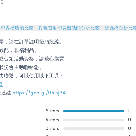
0張
射印表機功能比較
｜
彩色雷射印表機功能分析比較
｜
標籤機分析比
票，請在訂單註明抬頭統編。
減配，非福利品。
或促銷活動資格，請放心購買。
狀況會主動聯絡您。
失聯繫，可以使用以下工具：
gB
直接連結
https://goo.gl/U45j3A
5 stars
1
4 stars
0
3 stars
0