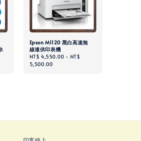
Epson M1120 黑白高速無
水
線連供印表機
Regular
NT$ 4,550.00
-
NT$
price
5,500.00
印客線上