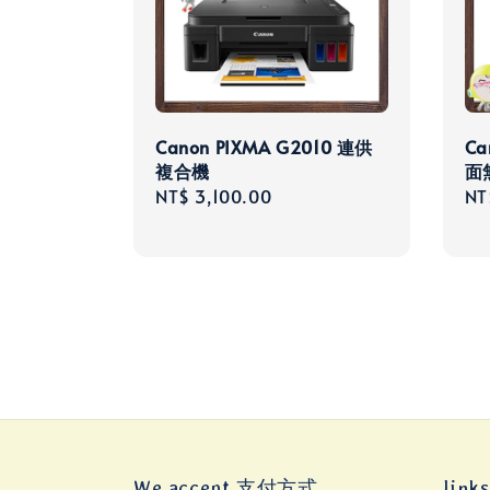
Canon PIXMA G2010 連供
Ca
複合機
面
Regular
NT$ 3,100.00
Re
NT
price
pri
We accept 支付方式
lin