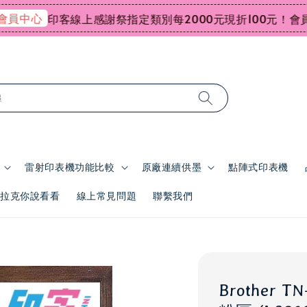
中心
印客線上感謝祭指定類別每2000元現折100元！
會員最
尋
雷射印表機功能比較
原廠連續供墨
點陣式印表機
 | 拉克你說看看
線上常見問題
聯繫我們
Brother