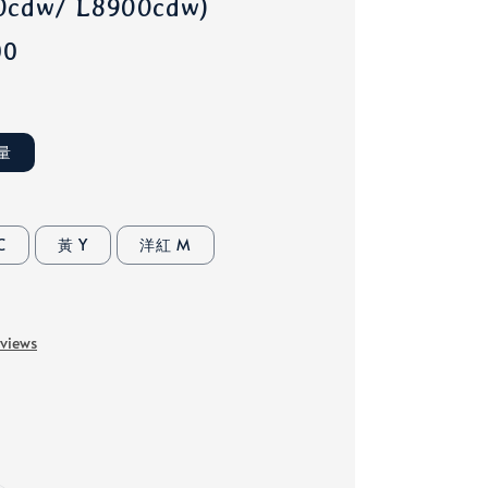
cdw/ L8900cdw)
00
量
C
黃 Y
洋紅 M
eviews