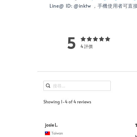
Line@ ID: @inktw ，手機使用者可
5
4 評價
Showing 1-4 of 4 reviews
josie L.
Taiwan