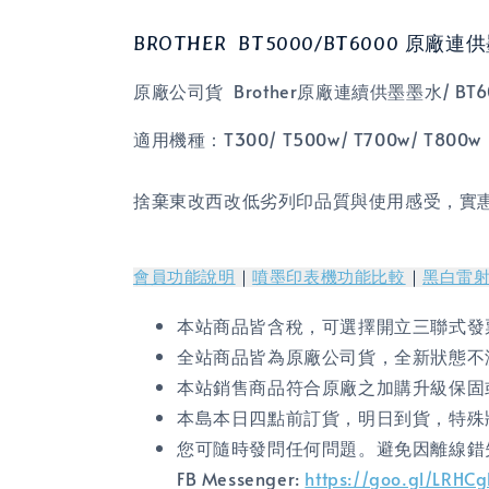
BROTHER BT5000/BT6000 原廠
原廠公司貨 Brother原廠連續供墨墨水/ BT6000
適用機種：T300/ T500w/ T700w/ T800w
捨棄東改西改低劣列印品質與使用感受，實
會員功能說明
｜
噴墨印表機功能比較
｜
黑白雷
本站商品皆含稅，可選擇開立三聯式發
全站商品皆為原廠公司貨，全新狀態不
本站銷售商品符合原廠之加購升級保固
本島本日四點前訂貨，明日到貨，特殊
您可隨時發問任何問題。避免因離線錯
FB Messenger:
https://goo.gl/LRHC