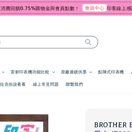
會員中心
回饋0.75%購物金與會員點數！
印客線上感謝祭指
尋
雷射印表機功能比較
原廠連續供墨
點陣式印表機
 | 拉克你說看看
線上常見問題
聯繫我們
BROTHER 