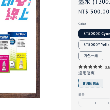
墨水 (T300/
Regular
NT$ 300.00
price
Color
BT5000C Cya
BT5000Y Yell
四色一組
4 r
適用優惠
會員回饋金
數量