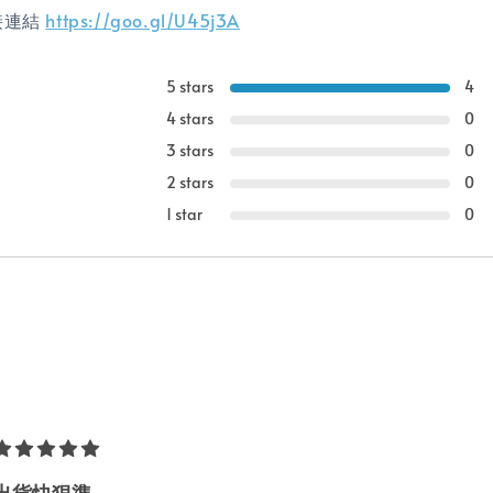
直接連結
https://goo.gl/U45j3A
5 stars
4
4 stars
0
3 stars
0
2 stars
0
1 star
0
出貨快狠準