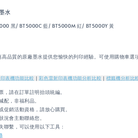
連供墨水
 黑/ BT5000C 藍/ BT5000M 紅/ BT5000Y 黃
惠高品質的原廠墨水提供您愉快的列印經驗。可使用購物車選
射印表機功能比較
｜
彩色雷射印表機功能分析比較
｜
標籤機分析比
票，請在訂單註明抬頭統編。
減配，非福利品。
或促銷活動資格，請放心購買。
狀況會主動聯絡您。
失聯繫，可以使用以下工具：
gB