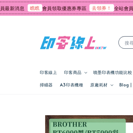
瞧瞧
去領券！
新消息
會員領取優惠券專區
全站會員消費
搜
印客線上
印客商品
噴墨印表機功能比較
掃瞄器
A3印表機種
原廠耗材
Blog