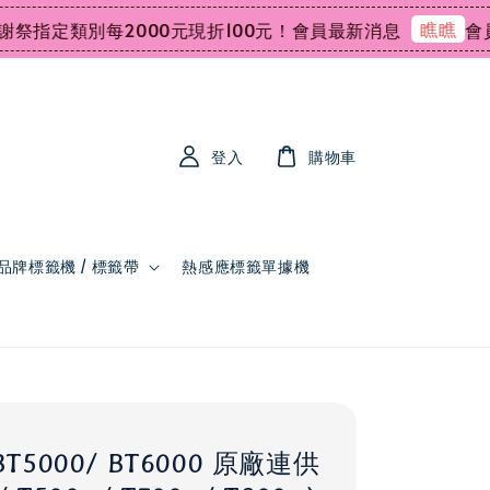
瞧瞧
定類別每2000元現折100元！
會員最新消息
會員領
登入
購物車
品牌標籤機 / 標籤帶
熱感應標籤單據機
BT5000/ BT6000 原廠連供