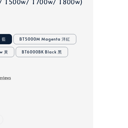
 T500w/ T700w/ T800w)
n 藍
BT5000M Magenta 洋紅
ow 黃
BT6000BK Black 黑
eviews