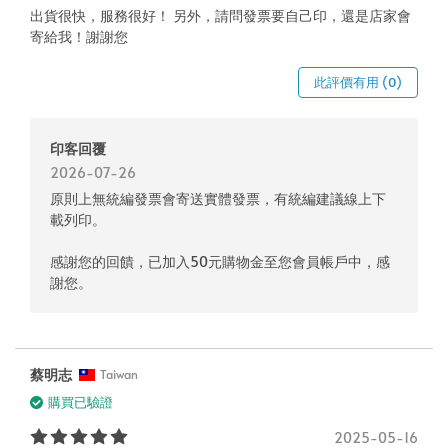
出貨很快，服務很好！ 另外，請問發票要自己印，還是店家會
寄給我！謝謝您
此評價有用 (0)
印客回覆
2026-07-26
原則上無統編發票會寄送實體發票，有統編建議線上下
載列印。
感謝您的回饋，已加入50元購物金至您會員帳戶中，感
謝您。
蔡明志
Taiwan
購買已驗證
2025-05-16