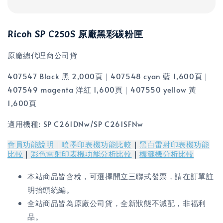
Ricoh SP C250S 原廠黑彩碳粉匣
原廠總代理商公司貨
407547 Black 黑 2,000頁｜407548 cyan 藍 1,600頁｜
407549 magenta 洋紅 1,600頁｜407550 yellow 黃
1,600頁
適用機種: SP C261DNw/SP C261SFNw
會員功能說明
｜
噴墨印表機功能比較
｜
黑白雷射印表機功能
比較
｜
彩色雷射印表機功能分析比較
｜
標籤機分析比較
本站商品皆含稅，可選擇開立三聯式發票，請在訂單註
明抬頭統編。
全站商品皆為原廠公司貨，全新狀態不減配，非福利
品。