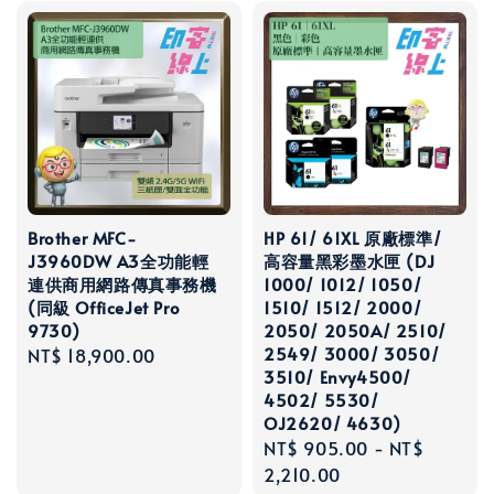
Brother MFC-
HP 61/ 61XL 原廠標準/
J3960DW A3全功能輕
高容量黑彩墨水匣 (DJ
連供商用網路傳真事務機
1000/ 1012/ 1050/
(同級 OfficeJet Pro
1510/ 1512/ 2000/
9730)
2050/ 2050A/ 2510/
2549/ 3000/ 3050/
Regular
NT$ 18,900.00
3510/ Envy4500/
price
4502/ 5530/
OJ2620/ 4630)
Regular
NT$ 905.00
-
NT$
price
2,210.00