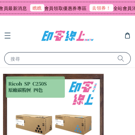
瞧瞧
去領券！
員最新消息
會員領取優惠券專區
全站會員消費
搜尋