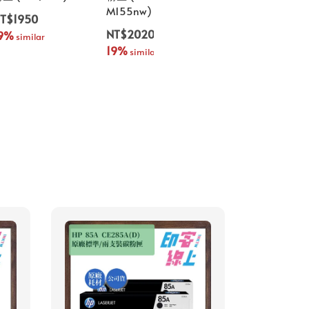
NT$3900
M155nw)
T$1950
18%
 similar
NT$2020
9%
 similar
19%
 similar