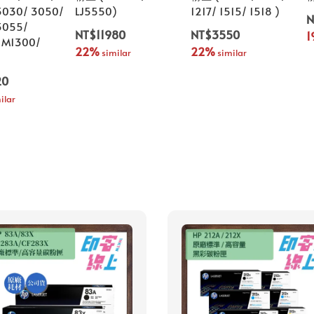
3030/ 3050/
LJ5550)
1217/ 1515/ 1518 )
N
3055/
NT$11980
NT$3550
1
 M1300/
22%
22%
 similar
 similar
20
ilar