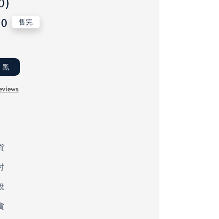
0)
00
售完
k 黑
eviews
貨
付
稅
貨