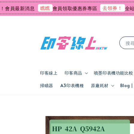
瞧瞧
去領券！
會員最新消息
會員領取優惠券專區
全站會
搜
印客線上
印客商品
噴墨印表機功能比較
掃瞄器
A3印表機種
原廠耗材
Blog