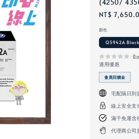
(4250/ 435
Regular
NT$ 7,650.
price
顏色
Q5942A Blac
0 r
適用優惠
會員回饋金
宅配隔日到
線上安全支
滿千免運含
代理商公司