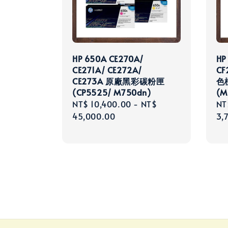
HP 650A CE270A/
HP
CE271A/ CE272A/
CF
CE273A 原廠黑彩碳粉匣
色
(CP5525/ M750dn)
(M
Regular
NT$ 10,400.00
-
NT$
Re
NT
price
45,000.00
pri
3,