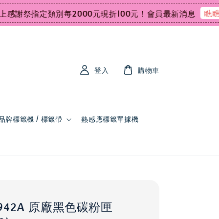
瞧瞧
謝祭指定類別每2000元現折100元！
會員最新消息
登入
購物車
品牌標籤機 / 標籤帶
熱感應標籤單據機
Q5942A 原廠黑色碳粉匣