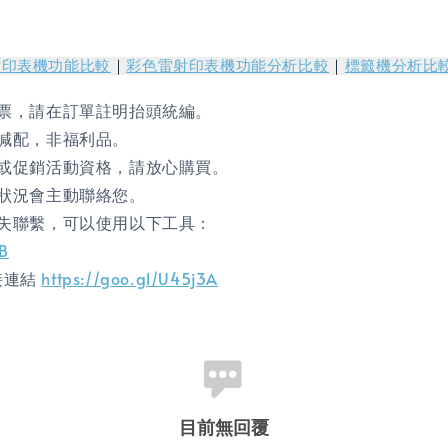
射印表機功能比較
｜
彩色雷射印表機功能分析比較
｜
標籤機分析比
票，請在訂單註明抬頭統編。
減配，非福利品。
或促銷活動資格，請放心購買。
狀況會主動聯絡您。
失聯繫，可以使用以下工具：
gB
直接連結
https://goo.gl/U45j3A
目前無回覆