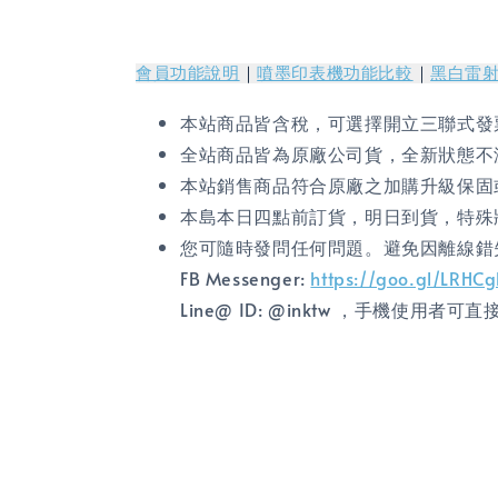
會員功能說明
｜
噴墨印表機功能比較
｜
黑白雷
本站商品皆含稅，可選擇開立三聯式發
全站商品皆為原廠公司貨，全新狀態不
本站銷售商品符合原廠之加購升級保固
本島本日四點前訂貨，明日到貨，特殊
您可隨時發問任何問題。避免因離線錯
FB Messenger:
https://goo.gl/LRHC
Line@ ID: @inktw ，手機使用者可