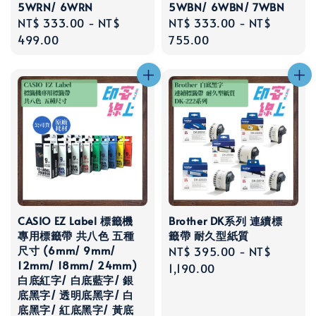
5WRN/ 6WRN
5WBN/ 6WBN/ 7WBN
Regular
NT$ 333.00
-
NT$
Regular
NT$ 333.00
-
NT$
price
499.00
price
755.00
CASIO EZ Label 標籤機
Brother DK系列 連續標
專用標籤帶 共八色 五種
籤帶 耐久型紙質
尺寸 (6mm/ 9mm/
Regular
NT$ 395.00
-
NT$
12mm/ 18mm/ 24mm)
price
1,190.00
白底紅字/ 白底藍字/ 銀
底黑字/ 透明底黑字/ 白
底黑字/ 紅底黑字/ 黃底