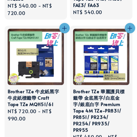
FAE3/ FA63
Regular
NT$ 540.00
-
NT$
Regular
NT$ 540.00
price
720.00
price
Brother TZe 牛皮紙黑字
Brother TZe 華麗護貝標
牛皮紙標籤帶 Craft
籤帶 金底黑字/白底金
Tape TZe MQH51/61
字/銀底白字 Premium
Tape 4M TZe-PR831/
Regular
NT$ 720.00
-
NT$
PR851/ PR234/
price
990.00
PR254/ PR935/
PR955
Regular
NT$ 450.00
-
NT$