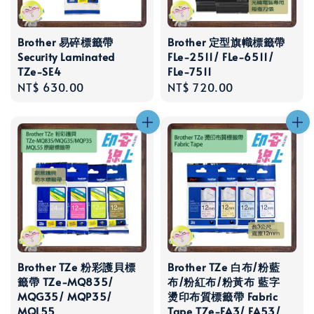
Brother 易碎標籤帶
Brother 定型旗幟標籤帶
Security Laminated
FLe-2511/ FLe-6511/
TZe-SE4
FLe-7511
Regular
NT$ 630.00
Regular
NT$ 720.00
price
price
Brother TZe 粉彩護貝標
Brother TZe 白布/粉藍
籤帶 TZe-MQ835/
布/粉紅布/粉黃布 藍字
MQG35/ MQP35/
燙印布質標籤帶 Fabric
MQL55
Tape TZe-FA3/ FA53/