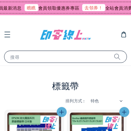
瞧瞧
去領券！
新消息
會員領取優惠券專區
全站會員消費回饋0
搜尋
標籤帶
排列方式 :