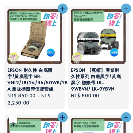
EPSON 耐久性 白底黑
EPSON 【寬幅】產業耐
字/黃底黑字 BR-
久性系列 白底黑字/黃底
VN12/18/24/36/50WB/YB-
黑字 標籤帶 LK-
A 量販標籤帶便捷套組
9WBVN/ LK-9YBVN
Regular
NT$ 850.00
-
NT$
Regular
NT$ 800.00
price
2,250.00
price
售完