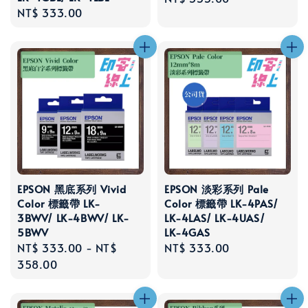
Regular
NT$ 333.00
price
price
EPSON 黑底系列 Vivid
EPSON 淡彩系列 Pale
Color 標籤帶 LK-
Color 標籤帶 LK-4PAS/
3BWV/ LK-4BWV/ LK-
LK-4LAS/ LK-4UAS/
5BWV
LK-4GAS
Regular
NT$ 333.00
-
NT$
Regular
NT$ 333.00
price
358.00
price