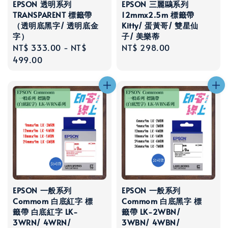
EPSON 透明系列
EPSON 三麗鷗系列
TRANSPARENT 標籤帶
12mmx2.5m 標籤帶
（透明底黑字/ 透明底金
Kitty/ 蛋黃哥/ 雙星仙
字）
子/ 美樂蒂
Regular
NT$ 333.00
-
NT$
Regular
NT$ 298.00
price
499.00
price
EPSON 一般系列
EPSON 一般系列
Commom 白底紅字 標
Commom 白底黑字 標
籤帶 白底紅字 LK-
籤帶 LK-2WBN/
3WRN/ 4WRN/
3WBN/ 4WBN/